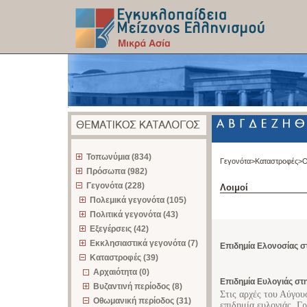
z
Τοπωνύμια (834)
Γεγονότα>
Καταστροφές>
Ο
Πρόσωπα (982)
Γεγονότα (228)
Λοιμοί
Πολεμικά γεγονότα (105)
Πολιτικά γεγονότα (43)
Εξεγέρσεις (42)
Εκκλησιαστικά γεγονότα (7)
Επιδημία Ελονοσίας σ
Καταστροφές (39)
Αρχαιότητα (0)
Επιδημία Ευλογιάς στ
Βυζαντινή περίοδος (8)
Στις αρχές του Αύγο
Οθωμανική περίοδος (31)
επιδημία ευλογιάς. Γ