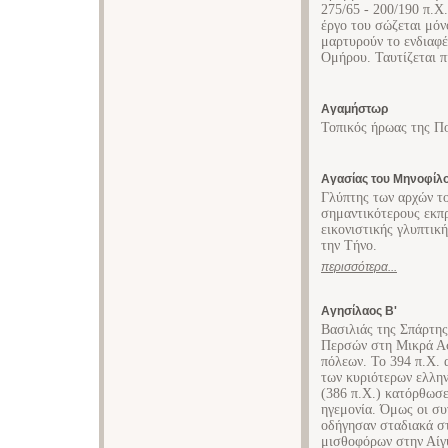
275/65 - 200/190 π.Χ
έργο του σώζεται μό
μαρτυρούν το ενδιαφέ
Ομήρου. Ταυτίζεται π
Αγαμήστωρ
Τοπικός ήρωας της Π
Αγασίας του Μηνοφίλ
Γλύπτης των αρχών το
σημαντικότερους εκπ
εικονιστικής γλυπτικ
την Τήνο.
περισσότερα...
Αγησίλαος Β'
Βασιλιάς της Σπάρτης
Περσών στη Μικρά Ασ
πόλεων. Το 394 π.Χ. 
των κυριότερων ελλην
(386 π.Χ.) κατόρθωσε
ηγεμονία. Όμως οι συ
οδήγησαν σταδιακά σ
μισθοφόρων στην Αίγυ