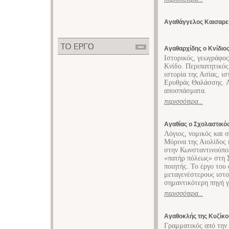
Αγαθάγγελος Καισαρεί
Αγαθαρχίδης ο Κνίδιο
Ιστορικός, γεωγράφος
Κνίδο. Περιπατητικός
ιστορία της Ασίας, ι
Ερυθράς Θαλάσσης. Α
αποσπάσματα.
περισσότερα...
Αγαθίας ο Σχολαστικό
Λόγιος, νομικός και 
Μύρινα της Αιολίδος 
στην Κωνσταντινούπολ
«πατήρ πόλεως» στη Σ
ποιητής. Το έργο του
μεταγενέστερους ιστο
σημαντικότερη πηγή γ
περισσότερα...
Αγαθοκλής της Κυζίκο
Γραμματικός από την 