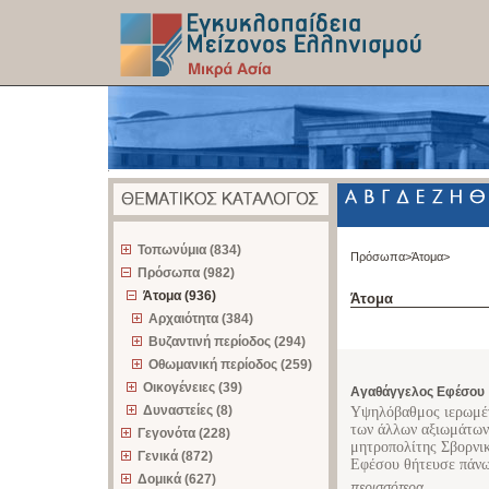
z
Τοπωνύμια (834)
Πρόσωπα>
Άτομα>
Πρόσωπα (982)
Άτομα (936)
Άτομα
Αρχαιότητα (384)
Βυζαντινή περίοδος (294)
Οθωμανική περίοδος (259)
Οικογένειες (39)
Αγαθάγγελος Εφέσου
Δυναστείες (8)
Υψηλόβαθμος ιερωμέν
των άλλων αξιωμάτων 
Γεγονότα (228)
μητροπολίτης Σβορνι
Γενικά (872)
Εφέσου θήτευσε πάνω 
Δομικά (627)
περισσότερα...