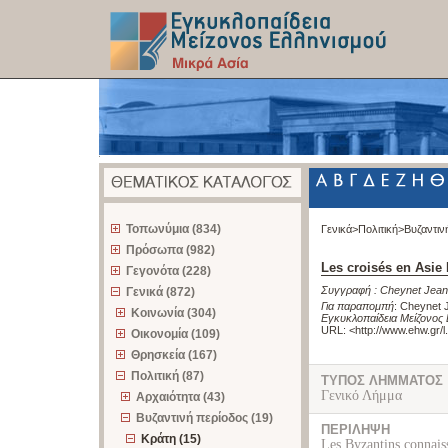
z
Τοπωνύμια (834)
Γενικά>
Πολιτική>
Βυζαντιν
Πρόσωπα (982)
Les croisés en Asie
Γεγονότα (228)
Συγγραφή :
Cheynet Jean
Γενικά (872)
Για παραπομπή
:
Cheynet J
Κοινωνία (304)
Εγκυκλοπαίδεια Μείζονος 
URL: <
http://www.ehw.gr/
Οικονομία (109)
Θρησκεία (167)
Πολιτική (87)
ΤΥΠΟΣ ΛΗΜΜΑΤΟΣ
Γενικό Λήμμα
Αρχαιότητα (43)
Βυζαντινή περίοδος (19)
ΠΕΡΙΛΗΨΗ
Κράτη (15)
Les Byzantins connaiss