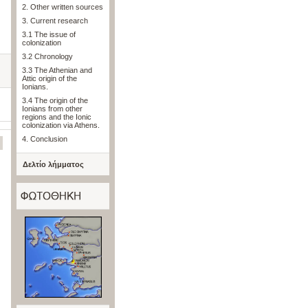
2. Other written sources
3. Current research
3.1 The issue of
colonization
3.2 Chronology
3.3 The Athenian and
Attic origin of the
Ionians.
3.4 The origin of the
Ionians from other
regions and the Ionic
colonization via Athens.
4. Conclusion
Δελτίο λήμματος