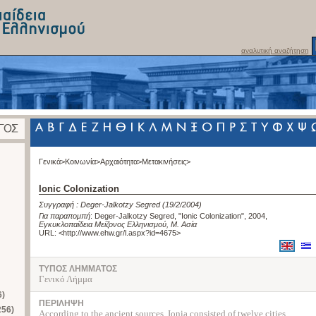
αναλυτική αναζήτηση
Γενικά>
Κοινωνία>
Αρχαιότητα>
Μετακινήσεις>
Ionic Colonization
Συγγραφή :
Deger-Jalkotzy Segred
(19/2/2004)
Για παραπομπή
:
Deger-Jalkotzy Segred, "Ionic Colonization", 2004
,
Εγκυκλοπαίδεια Μείζονος Ελληνισμού, Μ. Ασία
URL: <
http://www.ehw.gr/l.aspx?id=4675
>
ΤΥΠΟΣ ΛΗΜΜΑΤΟΣ
Γενικό Λήμμα
6)
ΠΕΡΙΛΗΨΗ
256)
According to the ancient sources, Ionia consisted of twelve cities