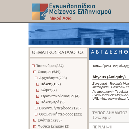
z
Τοπωνύμια (834)
Τοπωνύμια>
Οικισμοί>
Αρχ
Οικισμοί (549)
Abydus (Antiquity)
Αρχαιότητα (208)
Συγγραφή :
Tsoukala Vict
Πόλεις (192)
Μετάφραση :
Daskalaki Ph
Κώμες (7)
Για παραπομπή
:
Tsoukala V
Εγκυκλοπαίδεια Μείζονος 
Στρατιωτικοί οικισμοί (4)
URL: <
http://www.ehw.gr/
Πόλεις-ιερά (5)
Βυζαντινή περίοδος (120)
ΤΥΠΟΣ ΛΗΜΜΑΤΟΣ
Οθωμανική περίοδος (221)
Τοπωνύμιο
Ενότητες (285)
Φυσικά Σχήματα (2)
ΠΕΡΙΛΗΨΗ