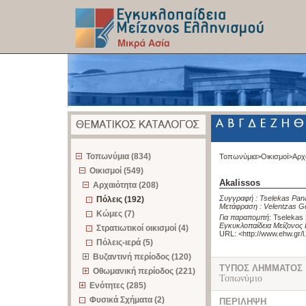
z
Τοπωνύμια (834)
Τοπωνύμια>
Οικισμοί>
Αρχ
Οικισμοί (549)
Akalissos
Αρχαιότητα (208)
Συγγραφή :
Tselekas Pan
Πόλεις (192)
Μετάφραση :
Velentzas G
Κώμες (7)
Για παραπομπή
:
Tselekas 
Εγκυκλοπαίδεια Μείζονος 
Στρατιωτικοί οικισμοί (4)
URL: <
http://www.ehw.gr/
Πόλεις-ιερά (5)
Βυζαντινή περίοδος (120)
ΤΥΠΟΣ ΛΗΜΜΑΤΟΣ
Οθωμανική περίοδος (221)
Τοπωνύμιο
Ενότητες (285)
Φυσικά Σχήματα (2)
ΠΕΡΙΛΗΨΗ