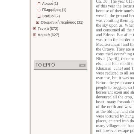
Ch. 38 [The year 811
Λοιμοί (1)
of this year the locus
Πλημμύρες (1)
because of their numbe
were in the ground bee
Σεισμοί (2)
was vomiting them aga
Οθωμανική περίοδος (31)
the sky upon us. When
Γενικά (872)
and consumed all the A
and Edessa. But after t
Δομικά (627)
was from the border of
Mediterranean] and th
the Ortaye. They ate u
consumed everything th
Nisan [April], there b
else, and four modii o
Khaziran [June] and Ta
were reduced to all sor
own use, but it was no
Before the year came 
people to beggary, so t
horses ant oxen and sh
devoured all the crop,
beast, many forsook th
of the north and west.
as the old men and ch
were tortured by hunge
places, entered into th
many villages and haml
not however escape pu