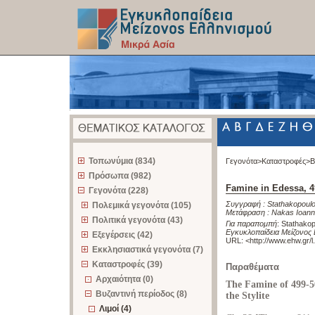
z
Τοπωνύμια (834)
Γεγονότα>
Καταστροφές>
Β
Πρόσωπα (982)
Famine in Edessa, 4
Γεγονότα (228)
Συγγραφή :
Stathakopoulo
Πολεμικά γεγονότα (105)
Μετάφραση :
Nakas Ioann
Πολιτικά γεγονότα (43)
Για παραπομπή
:
Stathakop
Εγκυκλοπαίδεια Μείζονος 
Εξεγέρσεις (42)
URL: <
http://www.ehw.gr/
Εκκλησιαστικά γεγονότα (7)
Καταστροφές (39)
Παραθέματα
Αρχαιότητα (0)
The Famine of 499-5
Βυζαντινή περίοδος (8)
the Stylite
Λιμοί (4)