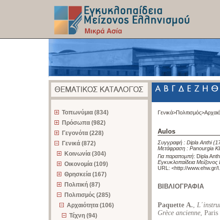
z
Τοπωνύμια (834)
Γενικά>
Πολιτισμός>
Αρχαι
Πρόσωπα (982)
Aulos
Γεγονότα (228)
Συγγραφή :
Dipla Anthi
(1
Γενικά (872)
Μετάφραση :
Panourgia Kl
Κοινωνία (304)
Για παραπομπή
:
Dipla Anth
Εγκυκλοπαίδεια Μείζονος 
Οικονομία (109)
URL: <
http://www.ehw.gr/
Θρησκεία (167)
Πολιτική (87)
ΒΙΒΛΙΟΓΡΑΦΙΑ
Πολιτισμός (285)
Paquette Α.
,
L΄instru
Αρχαιότητα (106)
Grèce ancienne
, Paris
Τέχνη (94)