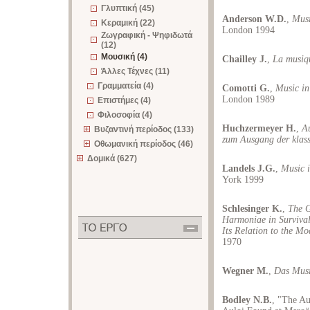
Γλυπτική (45)
Anderson W.D.
,
Musi
Κεραμική (22)
London 1994
Ζωγραφική - Ψηφιδωτά
(12)
Μουσική (4)
Chailley J.
,
La musiq
Άλλες Τέχνες (11)
Γραμματεία (4)
Comotti G.
,
Music in
London 1989
Επιστήμες (4)
Φιλοσοφία (4)
Huchzermeyer H.
,
Au
Βυζαντινή περίοδος (133)
zum Ausgang der klass
Οθωμανική περίοδος (46)
Δομικά (627)
Landels J.G.
,
Music 
York 1999
Schlesinger K.
,
The G
Harmoniae in Survival
Its Relation to the M
1970
Wegner M.
,
Das Musi
Bodley N.B.
, "The Au