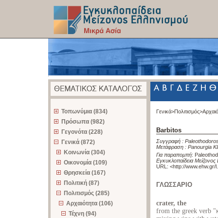
z
Τοπωνύμια (834)
Γενικά>
Πολιτισμός>
Αρχαι
Πρόσωπα (982)
Barbitos
Γεγονότα (228)
Συγγραφή :
Paleothodoros
Γενικά (872)
Μετάφραση :
Panourgia Kl
Κοινωνία (304)
Για παραπομπή
:
Paleothod
Εγκυκλοπαίδεια Μείζονος 
Οικονομία (109)
URL: <
http://www.ehw.gr/
Θρησκεία (167)
Πολιτική (87)
ΓΛΩΣΣΑΡΙΟ
Πολιτισμός (285)
crater, the
Αρχαιότητα (106)
from the greek verb "
Τέχνη (94)