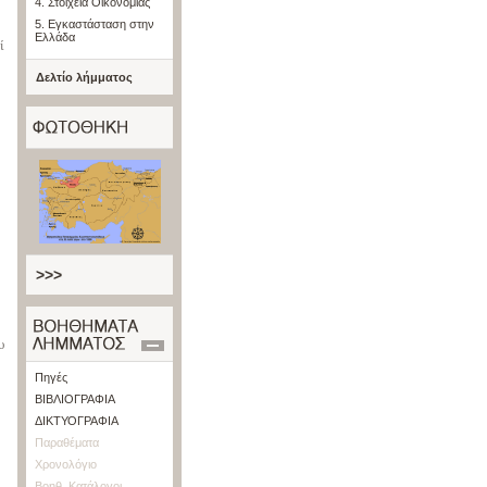
4. Στοιχεία Οικονομίας
5. Εγκαστάσταση στην
Ελλάδα
ί
Δελτίο λήμματος
>>>
υ
Πηγές
ΒΙΒΛΙΟΓΡΑΦΙΑ
ΔΙΚΤΥΟΓΡΑΦΙΑ
Παραθέματα
Χρονολόγιο
5
Βοηθ. Κατάλογοι