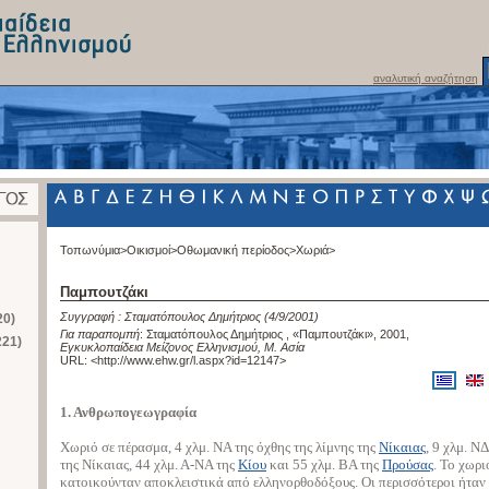
αναλυτική αναζήτηση
Τοπωνύμια>
Οικισμοί>
Οθωμανική περίοδος>
Χωριά>
Παμπουτζάκι
Συγγραφή :
Σταματόπουλος Δημήτριος
(4/9/2001)
20)
Για παραπομπή
:
Σταματόπουλος Δημήτριος , «Παμπουτζάκι», 2001
,
221)
Εγκυκλοπαίδεια Μείζονος Ελληνισμού, Μ. Ασία
URL: <
http://www.ehw.gr/l.aspx?id=12147
>
1. Ανθρωπογεωγραφία
Χωριό σε πέρασμα, 4 χλμ. ΝΑ της όχθης της λίμνης της
Νίκαιας
, 9 χλμ. ΝΔ
της Νίκαιας, 44 χλμ. Α-ΝΑ της
Κίου
και 55 χλμ. ΒΑ της
Προύσας
. Το χωρι
κατοικούνταν αποκλειστικά από ελληνορθοδόξους. Οι περισσότεροι ήταν