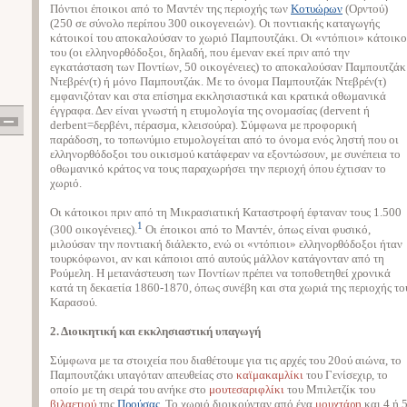
Πόντιοι έποικοι από το Μαντέν της περιοχής των
Κοτυώρων
(Ορντού)
(250 σε σύνολο περίπου 300 οικογενειών). Οι ποντιακής καταγωγής
κάτοικοί του αποκαλούσαν το χωριό Παμπουτζάκι. Οι «ντόπιοι» κάτοικο
του (οι ελληνορθόδοξοι, δηλαδή, που έμεναν εκεί πριν από την
εγκατάσταση των Ποντίων, 50 οικογένειες) το αποκαλούσαν Παμπουτζάκ
Ντεβρέν(τ) ή μόνο Παμπουτζάκ. Με το όνομα Παμπουτζάκ Ντεβρέν(τ)
εμφανιζόταν και στα επίσημα εκκλησιαστικά και κρατικά οθωμανικά
έγγραφα. Δεν είναι γνωστή η ετυμολογία της ονομασίας (dervent ή
derbent=δερβένι, πέρασμα, κλεισούρα). Σύμφωνα με προφορική
παράδοση, το τοπωνύμιο ετυμολογείται από το όνομα ενός ληστή που οι
ελληνορθόδοξοι του οικισμού κατάφεραν να εξοντώσουν, με συνέπεια το
οθωμανικό κράτος να τους παραχωρήσει την περιοχή όπου έχτισαν το
χωριό.
Οι κάτοικοι πριν από τη Μικρασιατική Καταστροφή έφταναν τους 1.500
1
(300 οικογένειες).
Οι έποικοι από το Μαντέν, όπως είναι φυσικό,
μιλούσαν την ποντιακή διάλεκτο, ενώ οι «ντόπιοι» ελληνορθόδοξοι ήταν
τουρκόφωνοι, αν και κάποιοι από αυτούς μάλλον κατάγονταν από τη
Ρούμελη. Η μετανάστευση των Ποντίων πρέπει να τοποθετηθεί χρονικά
κατά τη δεκαετία 1860-1870, όπως συνέβη και στα χωριά της περιοχής το
Καρασού.
2. Διοικητική και εκκλησιαστική υπαγωγή
Σύμφωνα με τα στοιχεία που διαθέτουμε για τις αρχές του 20ού αιώνα, το
Παμπουτζάκι υπαγόταν απευθείας στο
καϊμακαμλίκι
του Γενίσεχιρ, το
οποίο με τη σειρά του ανήκε στο
μουτεσαριφλίκι
του Μπιλετζίκ του
βιλαετιού
της
Προύσας
. Το χωριό διοικούνταν από ένα
μουχτάρη
και 4 ή 