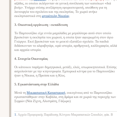
αζάδες, οι οποίοι εκλέγονταν σε γενική συνέλευση των κατοίκων «διά
βοής». Υπήρχε επίσης ανεξάρτητη εφοροεπιτροπή, υπεύθυνη για τη
λειτουργία του σχολείου και της εκκλησίας. Το χωριό ανήκε
εκκλησιαστικά στη
μητρόπολη Νικαίας
.
3. Οικιστική οργάνωση - εκπαίδευση
Το Παμπουτζάκι είχε εννέα μαχαλάδες με μεγαλύτερο αυτό στον οποίο
βρισκόταν η εκκλησία του χωριού, η οποία ήταν αφιερωμένη στον άγιο
Γεώργιο. Εκεί βρισκόταν και το μεικτό εξατάξιο σχολείο. Τα παιδιά
διδάσκονταν το αλφαβητάρι, ιερά ιστορία, αριθμητική, καλλιγραφία, αλλά
και αρχαία ιστορία.
4. Στοιχεία Οικονομίας
Οι κάτοικοι παρήγαν δημητριακά, μετάξι, ελιές, οπωροκηπευτικά. Επίσης
ασχολούνταν με την κτηνοτροφία. Εμπορικά κέντρα για το Παμπουτζάκι
ήταν η Νίκαια, η Προύσα και η Κίος.
5. Εγκαστάσταση στην Ελλάδα
Μετά τη
Μικρασιατική Καταστροφή
, οικογένειες από το Παμπουτζάκι
εγκαταστάθηκαν στην Καβάλα, στη Δράμα και σε χωριά της περιοχής των
Σερρών (Νέα Ζίχνη, Αλιστράτη, Γάζωρο).
1.
Αρχείο Προφορικής Παράδοσης Κέντρου Μικρασιατικών Σπουδών, φάκ. Β