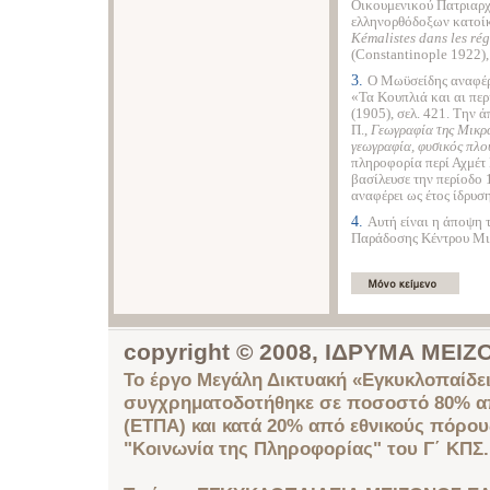
Οικουμενικού Πατριαρχε
ελληνορθόδοξων κατοίκ
Kémalistes dans les rég
(Constantinople 1922),
3.
Ο Μωϋσείδης αναφέρε
«Τα Κουπλιά και αι περ
(1905), σελ. 421. Την 
Π.,
Γεωγραφία της Μικρά
γεωγραφία, φυσικός πλο
πληροφορία περί Αχμέτ 
βασίλευσε την περίοδο
αναφέρει ως έτος ίδρυσ
4.
Αυτή είναι η άποψη 
Παράδοσης Κέντρου Μι
copyright © 2008, ΙΔΡΥΜΑ ΜΕ
Το έργο Μεγάλη Δικτυακή «Εγκυκλοπαίδει
συγχρηματοδοτήθηκε σε ποσοστό 80% απ
(ΕΤΠΑ) και κατά 20% από εθνικούς πόρο
"Κοινωνία της Πληροφορίας" του Γ΄ ΚΠΣ.