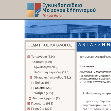
z
Τοπωνύμια (834)
Τοπωνύμια>
Οικισμοί>
Οθω
Οικισμοί (549)
Κιουπλιά
Αρχαιότητα (208)
Συγγραφή :
Σταματόπουλο
Βυζαντινή περίοδος (120)
Για παραπομπή
:
Σταματόπο
Οθωμανική περίοδος (221)
Εγκυκλοπαίδεια Μείζονος 
URL: <
http://www.ehw.gr/
Πόλεις (98)
Χωριά (123)
Ενότητες (285)
1. Ανθρωπογεωγρα
Φυσικά Σχήματα (2)
Κωμόπολη στην κοι
Πρόσωπα (982)
παραπόταμου του Σα
Γεγονότα (228)
ΝΑ του Μπιλετζίκ 