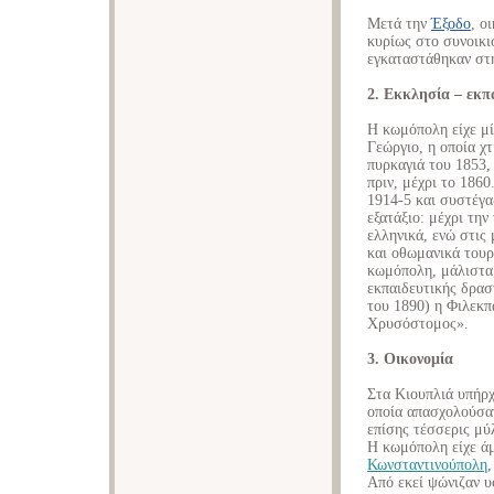
Μετά την
Έξοδο
, ο
κυρίως στο συνοικ
εγκαταστάθηκαν στ
2. Εκκλησία – εκπ
Η κωμόπολη είχε μί
Γεώργιο, η οποία χ
πυρκαγιά του 1853,
πριν, μέχρι το 1860
1914-5 και συστέγα
εξατάξιο: μέχρι την
ελληνικά, ενώ στις
και οθωμανικά τουρ
κωμόπολη, μάλιστα, 
εκπαιδευτικής δρασ
του 1890) η Φιλεκπ
Χρυσόστομος».
3. Οικονομία
Στα Κιουπλιά υπήρχ
οποία απασχολούσαν
επίσης τέσσερις μύ
Η κωμόπολη είχε άμ
Κωνσταντινούπολη
Από εκεί ψώνιζαν υ