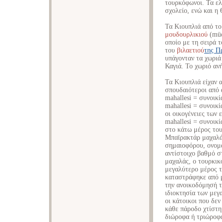
τουρκόφωνοι. Τα ελ
σχολείο, ενώ και η 
Τα Κιουπλιά από τ
μουδουρλικιού
(müd
οποίο με τη σειρά 
του
βιλαετιού
της Π
υπάγονταν τα χωριά
Καγιά. Το χωριό αν
Τα Κιουπλιά είχαν 
σπουδαιότεροι από 
mahallesi = συνοικί
mahallesi = συνοικ
οι οικογένειες των 
mahallesi = συνοικ
στο κάτω μέρος του
Μπαϊρακτάρ μαχαλάς
σημαιοφόρου, ονομ
αντίστοιχο βαθμό σ
μαχαλάς, ο τουρκικ
μεγαλύτερο μέρος τ
καταστράφηκε από μ
την ανοικοδόμησή τ
ιδιοκτησία των μεγ
οι κάτοικοι που δεν
κάθε πάροδο χτίστη
διώροφα ή τριώροφ