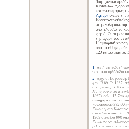
βιομηχανικά προϊόν
Κιουπλιών αγόραζα
κατασκευή όμως τη
Άγκυρα
έγειρε την 
Κωνσταντινούπολης
σε μεγάλη οικονομι
αποτελούσαν το κύρ
χωριά. Οι σημαντικ
την αγορά του μετα
Η εμπορική κίνηση 
από το ελληνορθόδο
120 καταστήματα, 3
1.
Αυτή την εκδοχή υπο
περίοικοι ορθόδοξοι κο
2.
Αρχείο Προφορικής 
φάκ. Β 89. Το 1867 υπ
οικογένειες, βλ. Κλεών
Μονογραφία της Βιθυνία
1867), σελ. 147. Στις 
επίσημη στατιστική του
κατοικούσαν 382 ελληνο
Καταστήματα Κωνσταντι
(Κωνσταντινούπολις 190
1909 αναφέρει 800 οικ
Κωνσταντινουπόλεως εις
μετ’ εικόνων
(Κωνσταντι