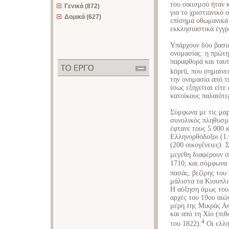
του οικισμού ήταν 
Γενικά (872)
για το χριστιανικό 
Δομικά (627)
επίσημα οθωμανικά 
εκκλησιαστικά έγγρ
Υπάρχουν δύο βασικ
ονομασίας: η πρώτη
παραφθορά και ταυτ
köprü, που σημαίνε
την ονομασία από τη
ίσως εξηγείται είτ
κατοίκους παλαιότε
Σύμφωνα με τις μαρ
συνολικός πληθυσμ
έφτανε τους 5.000 
Ελληνορθόδοξοι (1.
(200 οικογένειες).
μεγέθη διαφέρουν σ
1710, και σύμφωνα 
πασάς, βεζίρης του
μάλιστα τα Κιουπλι
Η αύξηση όμως του 
αρχές του 19ου αιώ
μέρη της Μικράς Α
και από τη Χίο (πι
4
του 1822).
Οι ελλη