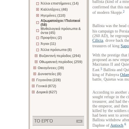
ballista (kind of a mis
Άλλοι επιστήμονες (14)
confirmed that this na
Καλλιτέχνες (46)
2
of modern Skopje.
Ηγεμόνες (110)
Αξιωματούχοι / Πολιτικοί
(58)
Ballista was the head 
Μυθολογικά πρόσωπα &
his campaign to Persia
όντα (45)
(260 AD), he regroupe
Προφήτες (2)
Cilicia
, drove back th
Άγιοι (11)
treasures of king
Sapo
Άλλα πρόσωπα (8)
With the prestige that 
Βυζαντινή περίοδος (294)
proposed as new emp
Οθωμανική περίοδος (259)
Macrianus II and Quie
Οικογένειες (39)
5
East.
Ballista and Qu
Δυναστείες (8)
king of Palmyra
Odae
battle, Quietus was mu
Γεγονότα (228)
Γενικά (872)
According to another a
Δομικά (627)
sought refuge in the ci
treasurer, and had the
the emperor, and then
killed by the soldiers
had been sent to arrest
Ballista withdrew afte
6
Daphne of
Antioch
.