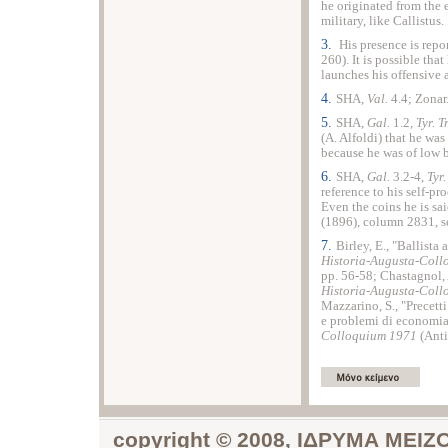
he originated from the e
military, like Callistus.
3.
His presence is repo
260). It is possible tha
launches his offensive a
4.
SHA,
Val.
4.4; Zonar
5.
SHA,
Gal.
1.2,
Tyr. T
(A. Alfoldi) that he wa
because he was of low b
6.
SHA,
Gal.
3.2-4,
Tyr.
reference to his self-p
Even the coins he is sa
(1896), column 2831, se
7.
Birley, E., "Ballista 
Historia-Augusta-Col
pp. 56-58; Chastagnol, 
Historia-Augusta-Col
Mazzarino, S., "Precett
e problemi di economia 
Colloquium 1971
(Anti
copyright © 2008, ΙΔΡΥΜΑ ΜΕ