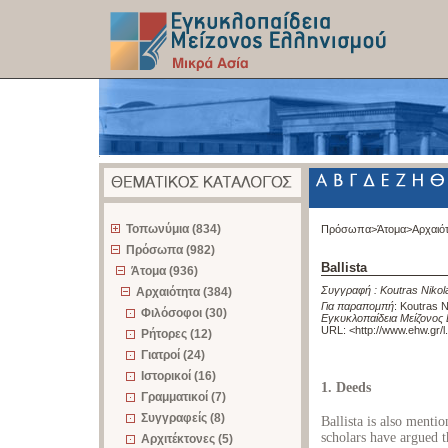
z
Τοπωνύμια (834)
Πρόσωπα>
Άτομα>
Αρχαιό
Πρόσωπα (982)
Ballista
Άτομα (936)
Συγγραφή :
Koutras Nikol
Αρχαιότητα (384)
Για παραπομπή
:
Koutras Ni
Φιλόσοφοι (30)
Εγκυκλοπαίδεια Μείζονος 
URL: <
http://www.ehw.gr/
Ρήτορες (12)
Γιατροί (24)
Ιστορικοί (16)
1. Deeds
Γραμματικοί (7)
Συγγραφείς (8)
Ballista is also mentio
scholars have argued t
Αρχιτέκτονες (5)