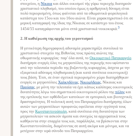
στοιχείου, η
Νίκαια
και άλλοι οικισμοί τής γύρω περιοχής διατηρούν
χριστιανικό πληθυσμό, του οποίου όμως η αριθμητική δύναμη είναι
πολύ περιορισμένη, όπως φαίνεται από τα οθωμανικά φορολογικά
κατάστιχα του 15ου και του 16ου αιώνα. Είναι χαρακτηριστικό ότι σε
μερική καταγραφή της ίδιας της Νίκαιας σε κατάστιχο του έτους
3
1454/55 καταγράφονται μόνο επτά χριστιανικά νοικοκυριά.
2. Η καθιέρωση της αρχής του γεροντισμού
Η γενικότερη δημογραφική αδυναμία χαρακτηρίζει συνολικά το
χριστιανικό στοιχείο της Βιθυνίας τους πρώτες αιώνες της
οθωμανικής κυριαρχίας· παρ’ όλα αυτά, το
Οικουμενικό Πατριαρχείο
διατήρησε ενεργές όλες τις μητροπόλεις της περιοχής που υφίσταντο
από την τελευταία περίοδο της βυζαντινής κυριαρχίας, άσχετα με την
εξαιρετικά αδύναμη πληθυσμιακή (και κατά συνέπεια οικονομική)
τους βάση. Έτσι, σε έναν σχετικά περιορισμένο χώρο διατηρήθηκαν
ενεργές οι μητροπόλεις
Χαλκηδόνας
,
Νικομήδειας
, Νίκαιας και
Προύσας
, με μόνη την τελευταία να έχει κάπως καλύτερες οικονομικές
δυνατότητες λόγω του σημαντικού οικονομικού ρόλου της
πόλης
και
της εμπλοκής των ορθόδοξων κατοίκων σε εμπορικές και βιοτεχνικές
δραστηριότητες. Η πολιτική αυτή του Πατριαρχείου διατήρησης όλων
αυτών των μητροπόλεων προφανώς οφείλεται στην εγγύτητά τους
προς την
Κωνσταντινούπολη
, κατά συνέπεια στη δυνατότητα των
μητροπολιτών να ασκούν άμεσα και συνεχώς τα αρχιερατικά τους
καθήκοντα στην επαρχία τους και, παράλληλα, να βρίσκονται στην
Κωνσταντινούπολη, διαμένοντας σε αυτή ακόμα και μόνιμα, και να
μετέχουν στην ιερά σύνοδο του Πατριαρχείου.