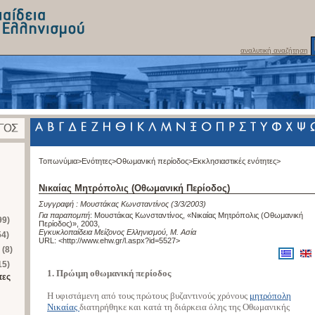
αναλυτική αναζήτηση
Τοπωνύμια>
Ενότητες>
Οθωμανική περίοδος>
Εκκλησιαστικές ενότητες>
Νικαίας Μητρόπολις (Οθωμανική Περίοδος)
Συγγραφή :
Μουστάκας Κωνσταντίνος
(3/3/2003)
Για παραπομπή
:
Μουστάκας Κωνσταντίνος, «Νικαίας Μητρόπολις (Οθωμανική
99)
Περίοδος)», 2003
,
Εγκυκλοπαίδεια Μείζονος Ελληνισμού, Μ. Ασία
54)
URL: <
http://www.ehw.gr/l.aspx?id=5527
>
 (8)
15)
1. Πρώιμη οθωμανική περίοδος
τες
Η υφιστάμενη από τους πρώτους βυζαντινούς χρόνους
μητρόπολη
Νικαίας
διατηρήθηκε και κατά τη διάρκεια όλης της Οθωμανικής