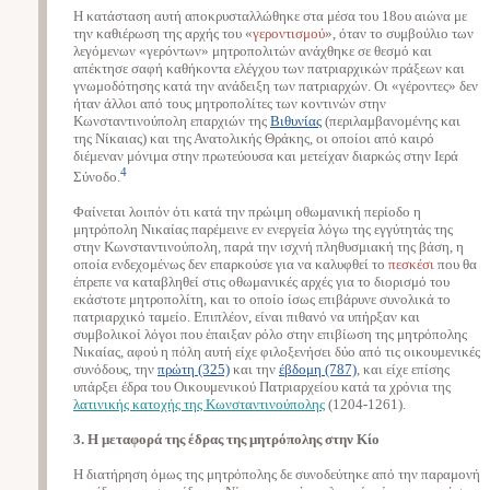
Η κατάσταση αυτή αποκρυσταλλώθηκε στα μέσα του 18ου αιώνα με
την καθιέρωση της αρχής του «
γεροντισμού
», όταν το συμβούλιο των
λεγόμενων «γερόντων» μητροπολιτών ανάχθηκε σε θεσμό και
απέκτησε σαφή καθήκοντα ελέγχου των πατριαρχικών πράξεων και
γνωμοδότησης κατά την ανάδειξη των πατριαρχών. Οι «γέροντες» δεν
ήταν άλλοι από τους μητροπολίτες των κοντινών στην
Κωνσταντινούπολη επαρχιών της
Βιθυνίας
(περιλαμβανομένης και
της Νίκαιας) και της Ανατολικής Θράκης, οι οποίοι από καιρό
διέμεναν μόνιμα στην πρωτεύουσα και μετείχαν διαρκώς στην Ιερά
4
Σύνοδο.
Φαίνεται λοιπόν ότι κατά την πρώιμη οθωμανική περίοδο η
μητρόπολη Νικαίας παρέμεινε εν ενεργεία λόγω της εγγύτητάς της
στην Κωνσταντινούπολη, παρά την ισχνή πληθυσμιακή της βάση, η
οποία ενδεχομένως δεν επαρκούσε για να καλυφθεί το
πεσκέσι
που θα
έπρεπε να καταβληθεί στις οθωμανικές αρχές για το διορισμό του
εκάστοτε μητροπολίτη, και το οποίο ίσως επιβάρυνε συνολικά το
πατριαρχικό ταμείο. Επιπλέον, είναι πιθανό να υπήρξαν και
συμβολικοί λόγοι που έπαιξαν ρόλο στην επιβίωση της μητρόπολης
Νικαίας, αφού η πόλη αυτή είχε φιλοξενήσει δύο από τις οικουμενικές
συνόδους, την
πρώτη (325)
και την
έβδομη (787)
, και είχε επίσης
υπάρξει έδρα του Οικουμενικού Πατριαρχείου κατά τα χρόνια της
λατινικής κατοχής της Κωνσταντινούπολης
(1204-1261).
3. Η μεταφορά της έδρας της μητρόπολης στην Κίο
Η διατήρηση όμως της μητρόπολης δε συνοδεύτηκε από την παραμονή