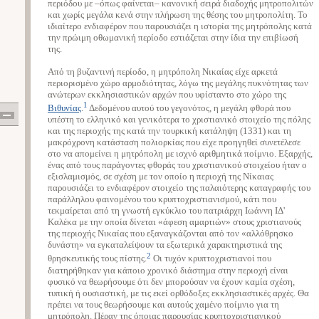
περιόδου με –όπως φαίνεται– κανονική σειρά διαδοχής μητροπολιτών
και χωρίς μεγάλα κενά στην πλήρωση της θέσης του μητροπολίτη. Το
ιδιαίτερο ενδιαφέρον που παρουσιάζει η ιστορία της μητρόπολης κατά
την πρώιμη οθωμανική περίοδο εστιάζεται στην ίδια την επιβίωσή
της.
Από τη βυζαντινή περίοδο, η μητρόπολη Νικαίας είχε αρκετά
περιορισμένο χώρο αρμοδιότητας, λόγω της μεγάλης πυκνότητας των
ανώτερων εκκλησιαστικών αρχών που υφίσταντο στο χώρο της
1
Βιθυνίας
.
Δεδομένου αυτού του γεγονότος, η μεγάλη φθορά που
υπέστη το ελληνικό και γενικότερα το χριστιανικό στοιχείο της πόλης
και της περιοχής της κατά την τουρκική κατάληψη (1331) και τη
μακρόχρονη κατάσταση πολιορκίας που είχε προηγηθεί συνετέλεσε
στο να απομείνει η μητρόπολη με ισχνό αριθμητικά ποίμνιο. Εξαρχής,
ένας από τους παράγοντες φθοράς του χριστιανικού στοιχείου ήταν ο
εξισλαμισμός, σε σχέση με τον οποίο η περιοχή της Νίκαιας
παρουσιάζει το ενδιαφέρον στοιχείο της παλαιότερης καταγραφής του
παράλληλου φαινομένου του κρυπτοχριστιανισμού, κάτι που
τεκμαίρεται από τη γνωστή εγκύκλιο του πατριάρχη Ιωάννη ΙΔ'
Καλέκα με την οποία δίνεται «άφεση αμαρτιών» στους χριστιανούς
της περιοχής Νικαίας που εξαναγκάζονται από τον «αλλόθρησκο
δυνάστη» να εγκαταλείψουν τα εξωτερικά χαρακτηριστικά της
2
θρησκευτικής τους πίστης.
Οι τυχόν κρυπτοχριστιανοί που
διατηρήθηκαν για κάποιο χρονικό διάστημα στην περιοχή είναι
φυσικό να θεωρήσουμε ότι δεν μπορούσαν να έχουν καμία σχέση,
τυπική ή ουσιαστική, με τις εκεί ορθόδοξες εκκλησιαστικές αρχές. Θα
πρέπει να τους θεωρήσουμε και αυτούς χαμένο ποίμνιο για τη
μητρόπολη. Πέραν της όποιας παρουσίας κρυπτοχριστιανικού