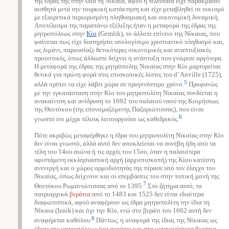
της έδρας της στην ίδια τη Νίκαια, αφού η τελευταία είχε παρακμάσει
αισθητά μετά την τουρκική κατάκτηση και είχε μεταβληθεί σε οικισμό
με εξαιρετικά περιορισμένη πληθυσμιακή και οικονομική δυναμική.
Αποτέλεσμα της παραπάνω εξέλιξης ήταν η μεταφορά της έδρας της
μητροπόλεως στην
Κίο
(Gemlik), το άλλοτε επίνειο της Νίκαιας, που
φαίνεται πως είχε διατηρήσει υπολογίσιμο χριστιανικό πληθυσμό και,
ως λιμάνι, παρουσίαζε θετικότερες οικονομικές και αναπτυξιακές
προοπτικές, όπως άλλωστε δείχνει η ανάπτυξη που γνώρισε αργότερα.
Η μεταφορά της έδρας της μητρόπολης Νικαίας στην Κίο μαρτυρείται
θετικά για πρώτη φορά στις επισκοπικές λίστες του d’ Anville (1725),
5
αλλά πρέπει να είχε λάβει χώρα σε προγενέστερο χρόνο.
Προφανώς
με την εγκατάσταση στην Κίο του μητροπολίτη Νικαίας συνδέεται η
ανακαίνιση και ανίδρυση το 1692 του παλαιού ναού της Κοιμήσεως
της Θεοτόκου (της επονομαζόμενης Παζαριώτισσας), που είναι
6
γνωστό ότι μέχρι τέλους λειτουργούσε ως καθεδρικός.
Πότε ακριβώς μεταφέρθηκε η έδρα του μητροπολίτη Νικαίας στην Κίο
δεν είναι γνωστό, αλλά αυτό δεν αποκλείεται να συνέβη ήδη από τα
τέλη του 14ου αιώνα ή τις αρχές του 15ου, όταν η παλαιότερα
υφιστάμενη εκκλησιαστική αρχή (αρχιεπισκοπή) της Κίου κατέστη
ανενεργή και ο χώρος αρμοδιότητάς της πέρασε υπό τον έλεγχο του
Νικαίας, όπως δείχνουν και οι επεμβάσεις του στην τοπική μονή της
7
Θεοτόκου Ρωμανιώτισσας από το 1395.
Στο ζήτημα αυτό, τα
πατριαρχικά
βεράτια
από το 1483 και 1525 δεν είναι ιδιαίτερα
διαφωτιστικά, αφού αναφέρουν ως έδρα μητροπολίτη την ίδια τη
Νίκαια (Iznik) και όχι την Κίο, ενώ στο βεράτι του 1662 αυτή δεν
8
αναφέρεται καθόλου.
Πάντως, η αναφορά της ίδιας της Νίκαιας ως
έδρας της μητροπόλεως έχει περάσει και στα μεταγενέστερα βεράτια,