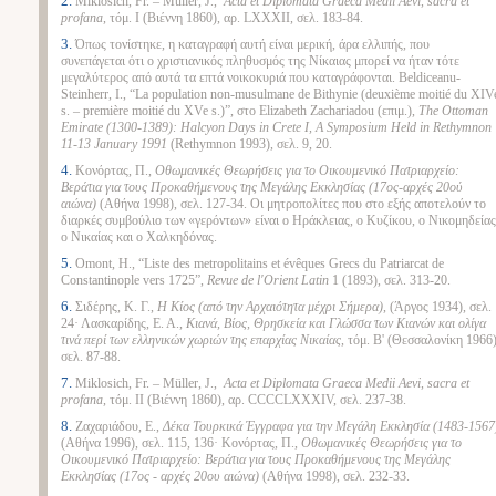
2.
Miklosich, Fr. – Müller, J.,
Acta et Diplomata Graeca Medii Aevi, sacra et
profana
, τόμ. Ι (Βιέννη 1860), αρ. LXXXII, σελ. 183-84.
3.
Όπως τονίστηκε, η καταγραφή αυτή είναι μερική, άρα ελλιπής, που
συνεπάγεται ότι ο χριστιανικός πληθυσμός της Νίκαιας μπορεί να ήταν τότε
μεγαλύτερος από αυτά τα επτά νοικοκυριά που καταγράφονται. Beldiceanu-
Steinherr, I., “La population non-musulmane de Bithynie (deuxième moitié du XIV
s. – première moitié du XVe s.)”, στο Elizabeth Zachariadou (επιμ.),
The Ottoman
Emirate (1300-1389): Halcyon Days in Crete I, A Symposium Held in Rethymnon
11-13 January 1991
(Rethymnon 1993), σελ. 9, 20.
4.
Κονόρτας, Π.,
Οθωμανικές Θεωρήσεις για το Οικουμενικό Πατριαρχείο:
Βεράτια για τους Προκαθήμενους της Μεγάλης Εκκλησίας (17ος-αρχές 20ού
αιώνα)
(Αθήνα 1998), σελ. 127-34. Οι μητροπολίτες που στο εξής αποτελούν το
διαρκές συμβούλιο των «γερόντων» είναι ο Ηράκλειας, ο Κυζίκου, ο Νικομηδείας
ο Νικαίας και ο Χαλκηδόνας.
5.
Omont, H., “Liste des metropolitains et évêques Grecs du Patriarcat de
Constantinople vers 1725”,
Revue de l'Orient Latin
1 (1893), σελ. 313-20.
6.
Σιδέρης, Κ. Γ.,
Η Κίος (από την Αρχαιότητα μέχρι Σήμερα)
, (Άργος 1934), σελ.
24· Λασκαρίδης, Ε. Α.,
Κιανά, Βίος, Θρησκεία και Γλώσσα των Κιανών και ολίγα
τινά περί των ελληνικών χωριών της επαρχίας Νικαίας
, τόμ. Β' (Θεσσαλονίκη 1966)
σελ. 87-88.
7.
Miklosich, Fr. – Müller, J.,
Acta et Diplomata Graeca Medii Aevi, sacra et
profana
, τόμ. ΙΙ (Βιέννη 1860), αρ. CCCCLXXXIV, σελ. 237-38.
8.
Ζαχαριάδου, Ε.,
Δέκα Τουρκικά Έγγραφα για την Μεγάλη Εκκλησία (1483-1567
(Αθήνα 1996), σελ. 115, 136· Κονόρτας, Π.,
Οθωμανικές Θεωρήσεις για το
Οικουμενικό Πατριαρχείο: Βεράτια για τους Προκαθήμενους της Μεγάλης
Εκκλησίας (17ος - αρχές 20ου αιώνα)
(Αθήνα 1998), σελ. 232-33.