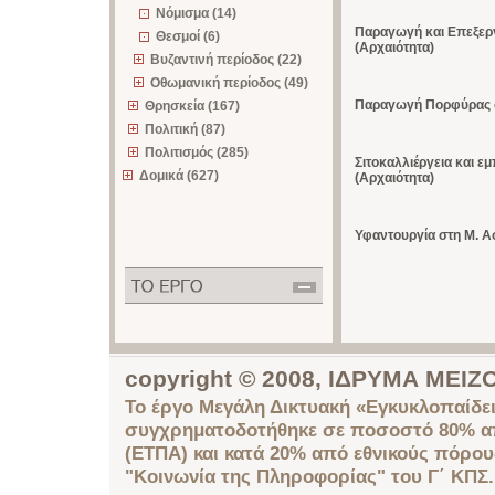
Νόμισμα (14)
Παραγωγή και Επεξεργ
Θεσμοί (6)
(Αρχαιότητα)
Βυζαντινή περίοδος (22)
Οθωμανική περίοδος (49)
Παραγωγή Πορφύρας σ
Θρησκεία (167)
Πολιτική (87)
Πολιτισμός (285)
Σιτοκαλλιέργεια και ε
Δομικά (627)
(Αρχαιότητα)
Υφαντουργία στη Μ. Ασ
copyright © 2008, ΙΔΡΥΜΑ ΜΕ
Το έργο Μεγάλη Δικτυακή «Εγκυκλοπαίδει
συγχρηματοδοτήθηκε σε ποσοστό 80% απ
(ΕΤΠΑ) και κατά 20% από εθνικούς πόρο
"Κοινωνία της Πληροφορίας" του Γ΄ ΚΠΣ.