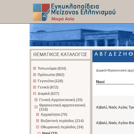
z
Τοπωνύμια (834)
Δομικά>
Θρησκευτική αρχι
Πρόσωπα (982)
Γεγονότα (228)
Ναοί
Γενικά (872)
Δομικά (627)
Γενική Αρχιτεκτονική (35)
Θρησκευτική αρχιτεκτονική
Αϊβαλί, Ναός Αγίας Τρ
(318)
Αρχαιότητα (70)
Βυζαντινή περίοδος (214)
Αϊβαλί, Ναός Αγίου Βα
Οθωμανική περίοδος (34)
Ναοί (33)