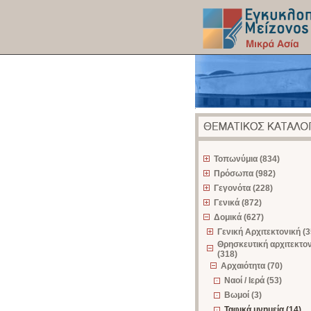
z
Τοπωνύμια (834)
Πρόσωπα (982)
Γεγονότα (228)
Γενικά (872)
Δομικά (627)
Γενική Αρχιτεκτονική (3
Θρησκευτική αρχιτεκτο
(318)
Αρχαιότητα (70)
Ναοί / Ιερά (53)
Βωμοί (3)
Ταφικά μνημεία (14)