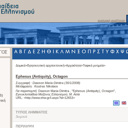
αναλυτική αναζήτηση
Δομικά>
Θρησκευτική αρχιτεκτονική>
Αρχαιότητα>
Ταφικά μνημεία>
Ephesus (Antiquity), Octagon
Συγγραφή :
Dawson Maria-Dimitra
(30/1/2008)
Μετάφραση :
Koutras Nikolaos
Για παραπομπή
:
Dawson Maria-Dimitra , "Ephesus (Antiquity), Octagon"
,
Εγκυκλοπαίδεια Μείζονος Ελληνισμού, Μ. Ασία
5)
URL: <
http://www.ehw.gr/l.aspx?id=12653
>
νική
ΤΥΠΟΣ ΛΗΜΜΑΤΟΣ
Δομικά
ΠΕΡΙΛΗΨΗ