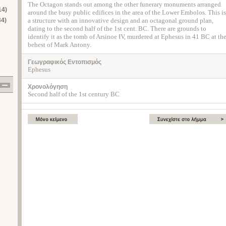
The Octagon stands out among the other funerary monuments arranged
14)
around the busy public edifices in the area of the Lower Embolos. This is
34)
a structure with an innovative design and an octagonal ground plan,
dating to the second half of the 1st cent. BC. There are grounds to
identify it as the tomb of Arsinoe IV, murdered at Ephesus in 41 BC at th
behest of Mark Antony.
Γεωγραφικός Εντοπισμός
Ephesus
Χρονολόγηση
Second half of the 1st century BC