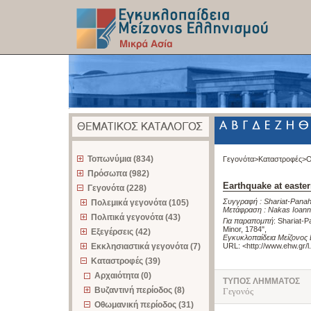
z
Τοπωνύμια (834)
Γεγονότα>
Καταστροφές>
Ο
Πρόσωπα (982)
Earthquake at easter
Γεγονότα (228)
Συγγραφή :
Shariat-Pana
Πολεμικά γεγονότα (105)
Μετάφραση :
Nakas Ioann
Πολιτικά γεγονότα (43)
Για παραπομπή
:
Shariat-P
Minor, 1784"
,
Εξεγέρσεις (42)
Εγκυκλοπαίδεια Μείζονος 
Εκκλησιαστικά γεγονότα (7)
URL: <
http://www.ehw.gr/
Καταστροφές (39)
Αρχαιότητα (0)
ΤΥΠΟΣ ΛΗΜΜΑΤΟΣ
Βυζαντινή περίοδος (8)
Γεγονός
Οθωμανική περίοδος (31)