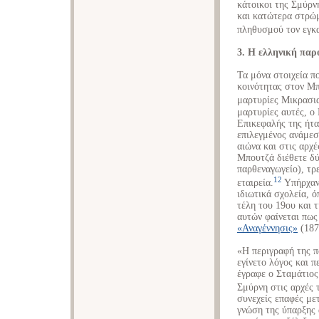
κάτοικοι της Σμύρν
και κατώτερα στρώ
πληθυσμού τον εγκα
3. Η ελληνική παρ
Τα μόνα στοιχεία π
κοινότητας στον Μπ
μαρτυρίες Μικρασι
μαρτυρίες αυτές, ο
Επικεφαλής της ήτ
επιλεγμένος ανάμεσ
αιώνα και στις αρχέ
Μπουτζά διέθετε δύ
παρθεναγωγείο), τρε
12
εταιρεία.
Υπήρχαν
ιδιωτικά σχολεία, ό
τέλη του 19ου και 
αυτών φαίνεται πως
«Αναγέννησις»
(187
«Η περιγραφή της π
εγίνετο λόγος και 
έγραφε ο Σταμάτιος
Σμύρνη στις αρχές 
συνεχείς επαφές με
γνώση της ύπαρξης 