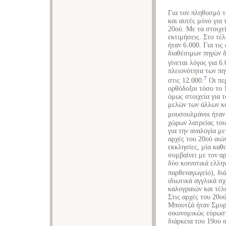
Για τον πληθυσμό 
και αυτές μόνο για 
20ού. Με τα στοιχε
εκτιμήσεις. Στο τέ
ήταν 6.000. Για τις
διαθέσιμων πηγών δ
γίνεται λόγος για 6
πλειονότητα των π
7
στις 12.000.
Οι πε
ορθόδοξοι τόσο το 
όμως στοιχεία για τ
μελών των άλλων κο
μουσουλμάνοι ήταν 
χώρων λατρείας του
για την αναλογία μ
αρχές του 20ού αιώ
εκκλησίες, μία καθο
συμβαίνει με τον α
δύο κοινοτικά ελλη
παρθεναγωγείο), δι
ιδιωτικά αγγλικά σ
καλογραιών και τέλ
Στις αρχές του 20ο
Μπουτζά ήταν Σμυρν
οικονομικώς εύρωστ
διάρκεια του 19ου 