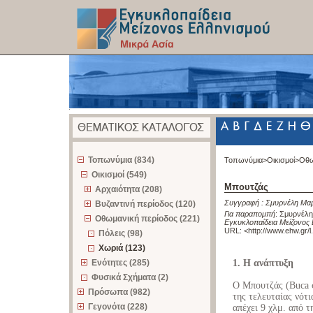
z
Τοπωνύμια (834)
Τοπωνύμια>
Οικισμοί>
Οθω
Οικισμοί (549)
Μπουτζάς
Αρχαιότητα (208)
Συγγραφή :
Σμυρνέλη Μαρ
Βυζαντινή περίοδος (120)
Για παραπομπή
:
Σμυρνέλη
Οθωμανική περίοδος (221)
Εγκυκλοπαίδεια Μείζονος 
URL: <
http://www.ehw.gr/
Πόλεις (98)
Χωριά (123)
Ενότητες (285)
1. Η ανάπτυξη
Φυσικά Σχήματα (2)
Ο Μπουτζάς (Buca σ
Πρόσωπα (982)
της τελευταίας νότ
Γεγονότα (228)
απέχει 9 χλμ. από 