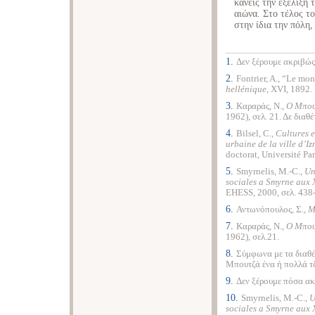
κανείς την εξέλιξη 
αιώνα. Στο τέλος τ
στην ίδια την πόλη,
1.
Δεν ξέρουμε ακριβώς
2.
Fontrier, A., “Le mo
hellénique
, XVI, 1892.
3.
Καραράς, Ν.,
Ο Μπουτ
1962), σελ. 21. Δε διαθ
4.
Bilsel, C.,
Cultures e
urbaine de la ville d’I
doctorat, Université Par
5.
Smyrnelis, M.-C.,
Un
sociales a Smyrne aux 
EHESS, 2000, σελ. 438
6.
Αντωνόπουλος, Σ.,
Μ
7.
Καραράς, Ν.,
Ο Μπουτ
1962), σελ.21.
8.
Σύμφωνα με τα διαθέ
Μπουτζά ένα ή πολλά τ
9.
Δεν ξέρουμε πόσα ακ
10.
Smyrnelis, M.-C.,
U
sociales a Smyrne aux 