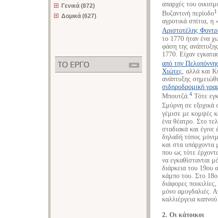
απαρχές του οικισμ
Γενικά (872)
1
Βυζαντινή περίοδο
Δομικά (627)
αγροτικά σπίτια, η
Αριστοτέλης Φοντρ
το 1770 ήταν ένα χω
φάση της ανάπτυξη
1770. Είχαν εγκατα
από την Πελοπόννη
Χιώτες
, αλλά και Κ
ανάπτυξης σημειώθη
σιδηροδρομική γρα
4
Μπουτζά.
Τότε εγκ
Σμύρνη σε εξοχικά σ
γέμισε με κομψές κα
ένα θέατρο. Στο τε
σταδιακά και έγινε
δηλαδή τόπος μόνιμ
και στα υπάρχοντα 
που ως τότε έρχοντ
να εγκαθίστανται μ
διάρκεια του 19ου 
κάμπο του. Στο 18ο
διάφορες ποικιλίες
μόνο αμυγδαλιές. Α
καλλιέργεια καπνού
2. Οι κάτοικοι