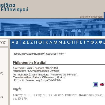
αναλυτική αναζήτηση
Πρόσωπα>
Άτομα>
Βυζαντινή περίοδος>
Άγιοι>
Philaretos the Merciful
Συγγραφή :
Vathi Theodora
(10/7/2003)
Μετάφραση :
Chrysanthopoulos Dimitrios
94)
Για παραπομπή
:
Vathi Theodora, "Philaretos the Merciful"
,
Εγκυκλοπαίδεια Μείζονος Ελληνισμού, Μ. Ασία
URL: <
http://www.ehw.gr/l.aspx?id=10001
>
Πηγές
Fourmy, M.-H. – Leroy, M., “La Vie de S. Philarète”,
Byzantion
9 (1934),
κοί
pp. 85-170.