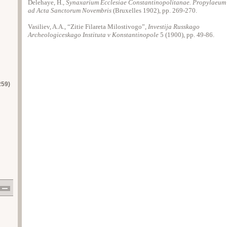
Delehaye, H.,
Synaxarium Ecclesiae Constantinopolitanae. Propylaeum
ad Acta Sanctorum Novembris
(Bruxelles 1902), pp. 269-270.
Vasiliev, A.A., “Zitie Filareta Milostivogo”,
Investija Russkago
Archeologiceskago Instituta v Konstantinopole
5 (1900), pp. 49-86.
259)