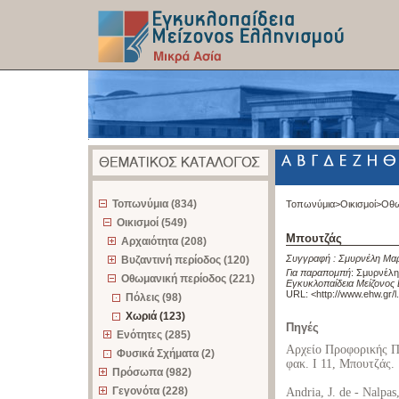
z
Τοπωνύμια (834)
Τοπωνύμια>
Οικισμοί>
Οθω
Οικισμοί (549)
Μπουτζάς
Αρχαιότητα (208)
Συγγραφή :
Σμυρνέλη Μαρ
Βυζαντινή περίοδος (120)
Για παραπομπή
:
Σμυρνέλη
Οθωμανική περίοδος (221)
Εγκυκλοπαίδεια Μείζονος 
URL: <
http://www.ehw.gr/
Πόλεις (98)
Χωριά (123)
Πηγές
Ενότητες (285)
Αρχείο Προφορικής 
Φυσικά Σχήματα (2)
φακ. Ι 11, Μπουτζάς.
Πρόσωπα (982)
Γεγονότα (228)
Andria, J. de - Nalpas,