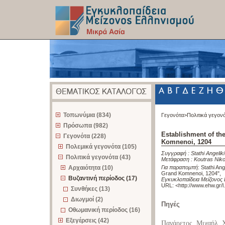
z
Τοπωνύμια (834)
Γεγονότα>
Πολιτικά γεγον
Πρόσωπα (982)
Establishment of th
Γεγονότα (228)
Komnenoi, 1204
Πολεμικά γεγονότα (105)
Συγγραφή :
Stathi Angeliki
Πολιτικά γεγονότα (43)
Μετάφραση :
Koutras Nik
Αρχαιότητα (10)
Για παραπομπή
:
Stathi Ang
Grand Komnenoi, 1204"
,
Βυζαντινή περίοδος (17)
Εγκυκλοπαίδεια Μείζονος 
URL: <
http://www.ehw.gr/
Συνθήκες (13)
Διωγμοί (2)
Πηγές
Οθωμανική περίοδος (16)
Εξεγέρσεις (42)
Πανάρετος, Μιχαήλ, Χ