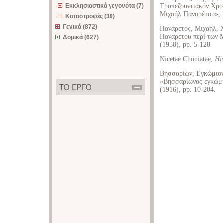
Εκκλησιαστικά γεγονότα (7)
Τραπεζουντιακόν Χρο
Μιχαήλ Παναρέτου»,
Καταστροφές (39)
Γενικά (872)
Πανάρετος, Μιχαήλ, Χ
Παναρέτου περί των
Δομικά (627)
(1958), pp. 5-128.
Nicetae Choniatae,
Hi
Βησσαρίων, Εγκώμιον 
«Βησσαρίωνος εγκώμι
(1916), pp. 10-204.