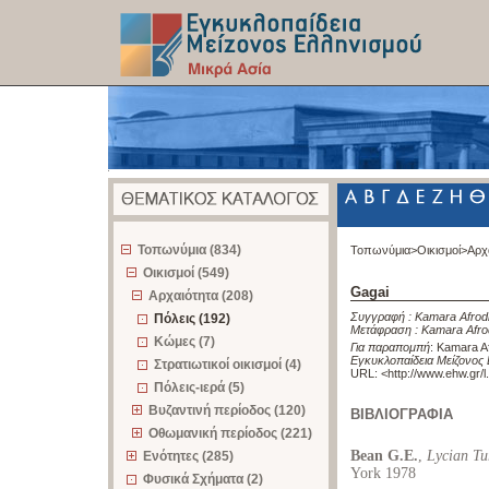
z
Τοπωνύμια (834)
Τοπωνύμια>
Οικισμοί>
Αρχ
Οικισμοί (549)
Gagai
Αρχαιότητα (208)
Συγγραφή :
Kamara Afrodi
Πόλεις (192)
Μετάφραση :
Kamara Afrod
Κώμες (7)
Για παραπομπή
:
Kamara Af
Εγκυκλοπαίδεια Μείζονος 
Στρατιωτικοί οικισμοί (4)
URL: <
http://www.ehw.gr/
Πόλεις-ιερά (5)
Βυζαντινή περίοδος (120)
ΒΙΒΛΙΟΓΡΑΦΙΑ
Οθωμανική περίοδος (221)
Bean G.E.
,
Lycian Tu
Ενότητες (285)
York 1978
Φυσικά Σχήματα (2)