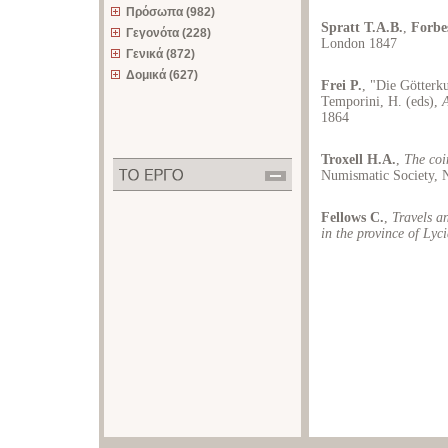
Πρόσωπα (982)
Spratt T.A.B.
,
Forbe
Γεγονότα (228)
London 1847
Γενικά (872)
Δομικά (627)
Frei P.
, "Die Götterku
Temporini, H. (eds),
1864
Troxell H.A.
,
The coi
Numismatic Society,
Fellows C.
,
Travels a
in the province of Lyc