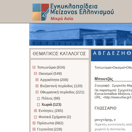
z
Τοπωνύμια (834)
Τοπωνύμια>
Οικισμοί>
Οθω
Οικισμοί (549)
Μπουτζάς
Αρχαιότητα (208)
Συγγραφή :
Σμυρνέλη Μαρ
Βυζαντινή περίοδος (120)
Για παραπομπή
:
Σμυρνέλη
Οθωμανική περίοδος (221)
Εγκυκλοπαίδεια Μείζονος 
URL: <
http://www.ehw.gr/
Πόλεις (98)
Χωριά (123)
ΓΛΩΣΣΑΡΙΟ
Ενότητες (285)
Φυσικά Σχήματα (2)
μουχτάρης, ο
Πρόσωπα (982)
Αιρετός κοινοτικός υπά
χωριού ή συνοικίας.
Γεγονότα (228)