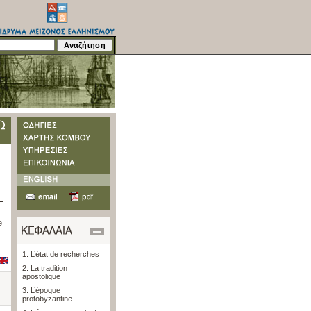
e
1. L’état de recherches
2. La tradition
apostolique
3. L’époque
protobyzantine