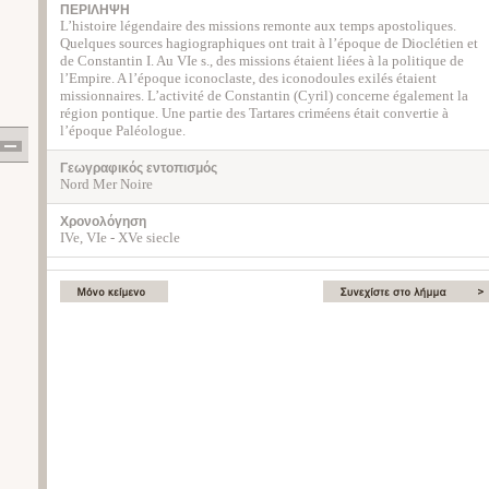
ΠΕΡΙΛΗΨΗ
L’histoire légendaire des missions remonte aux temps apostoliques.
Quelques sources hagiographiques ont trait à l’époque de Dioclétien et
de Constantin I. Au VIe s., des missions étaient liées à la politique de
l’Empire. A l’époque iconoclaste, des iconodoules exilés étaient
missionnaires. L’activité de Constantin (Cyril) concerne également la
région pontique. Une partie des Tartares criméens était convertie à
l’époque Paléologue.
Γεωγραφικός εντοπισμός
Nord Mer Noire
Χρονολόγηση
IVe, VIe - XVe siecle