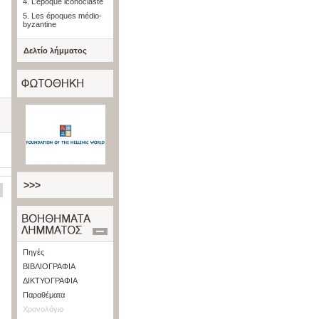
4. L’époque iconoclaste
5. Les époques médio-
byzantine
Δελτίο λήμματος
>>>
Πηγές
ΒΙΒΛΙΟΓΡΑΦΙΑ
ΔΙΚΤΥΟΓΡΑΦΙΑ
Παραθέματα
Χρονολόγιο