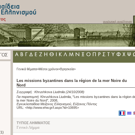
αναλυτική αναζήτηση
Γενικά θέματα>
Μέσοι χρόνοι>
Θρησκεία>
Les missions byzantines dans la région de la mer Noire du
Nord
Συγγραφή :
Khrushkova Liudmila
(24/10/2008)
Για παραπομπή
:
Khrushkova Liudmila, "Les missions byzantines dans la région d
la mer Noire du Nord", 2008
,
Εγκυκλοπαίδεια Μείζονος Ελληνισμού, Εύξεινος Πόντος
URL: <
http://www.ehw.gr/l.aspx?id=10695
>
ΤΥΠΟΣ ΛΗΜΜΑΤΟΣ
Γενικό Λήμμα
(1)