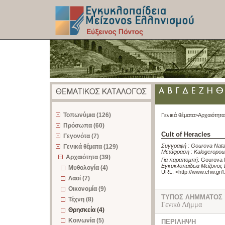
z
Τοπωνύμια (126)
Γενικά θέματα>
Αρχαιότητα
Πρόσωπα (60)
Cult of Heracles
Γεγονότα (7)
Συγγραφή :
Gourova Nata
Γενικά θέματα (129)
Μετάφραση :
Kalogeropou
Αρχαιότητα (39)
Για παραπομπή
:
Gourova N
Εγκυκλοπαίδεια Μείζονος 
Μυθολογία (4)
URL: <
http://www.ehw.gr/
Λαοί (7)
Οικονομία (9)
ΤΥΠΟΣ ΛΗΜΜΑΤΟΣ
Τέχνη (8)
Γενικό Λήμμα
Θρησκεία (4)
Κοινωνία (5)
ΠΕΡΙΛΗΨΗ