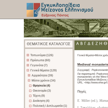
z
Τοπωνύμια (126)
Γενικά θέματα>
Μέσοι χρόν
Πρόσωπα (60)
Medieval monasterie
Γεγονότα (7)
Συγγραφή :
Popkonstanti
Γενικά θέματα (129)
Για παραπομπή
:
Popkonsta
Αρχαιότητα (39)
monasteries on the West 
Εγκυκλοπαίδεια Μείζονος 
Μέσοι χρόνοι (34)
URL: <
http://www.ehw.gr/
Θρησκεία (4)
Οικονομία (3)
Πηγές
Τέχνη (9)
E. Miller (ed.),
Manue
Διοίκηση (4)
Πολιτική / Διπλωματία (1)
Ι. Σακελλίων, «Ιωάνν