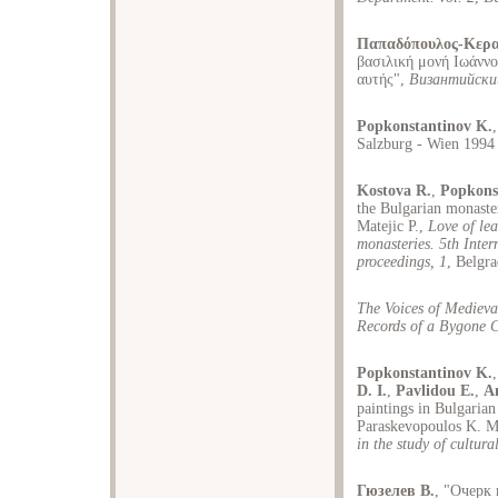
Παπαδόπουλος-Κερα
βασιλική μονή Ιωάννο
αυτής",
Византийски
Popkonstantinov K.
Salzburg - Wien 1994
Kostova R.
,
Popkons
the Bulgarian monaster
Matejic P.,
Love of le
monasteries. 5th Inter
proceedings, 1
, Belgr
The Voices of Medieva
Records of a Bygone C
Popkonstantinov K.
D. I.
,
Pavlidou E.
,
A
paintings in Bulgaria
Paraskevopoulos K. 
in the study of cultura
Гюзелев В.
, "Очерк