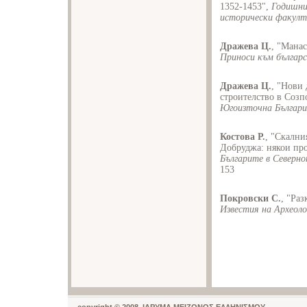
1352-1453",
Годишни
исторически факул
Дражева Ц.
, "Манас
Приноси към българс
Дражева Ц.
, "Нови
строителство в Созп
Югоизточна Българи
Костова Р.
, "Скални
Добруджа: някои про
Българите в Северно
153
Покровски С.
, "Ра
Известия на Археол