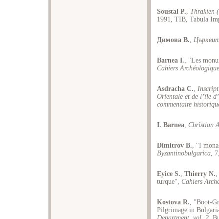
Soustal P.
,
Thrakien 
1991, TIB, Tabula Imp
Димова B.
,
Църквите
Barnea I.
, "Les monu
Cahiers Archéologique
Asdracha C.
,
Inscrip
Orientale et de l’île d
commentaire historiqu
I. Barnea
,
Christian 
Dimitrov B.
, "I mona
Byzantinobulgarica
, 
Eyice S.
,
Thierry N.
,
turque",
Cahiers Arch
Kostova R.
, "Boot-Gr
Pilgrimage in Bulgari
Department. vol. 2
, B