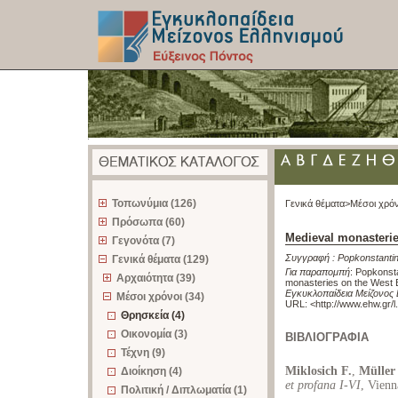
z
Τοπωνύμια (126)
Γενικά θέματα>
Μέσοι χρόν
Πρόσωπα (60)
Medieval monasterie
Γεγονότα (7)
Συγγραφή :
Popkonstanti
Γενικά θέματα (129)
Για παραπομπή
:
Popkonsta
Αρχαιότητα (39)
monasteries on the West 
Εγκυκλοπαίδεια Μείζονος 
Μέσοι χρόνοι (34)
URL: <
http://www.ehw.gr/
Θρησκεία (4)
Οικονομία (3)
ΒΙΒΛΙΟΓΡΑΦΙΑ
Τέχνη (9)
Miklosich F.
,
Müller 
Διοίκηση (4)
et profana I-VI
, Vien
Πολιτική / Διπλωματία (1)