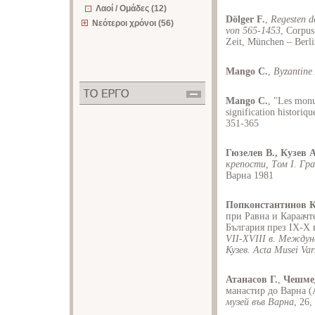
Λαοί / Ομάδες (12)
Dölger F.
,
Regesten d
Νεότεροι χρόνοι (56)
von 565-1453
, Corpus
Zeit, München – Berl
Mango C.
,
Byzantine 
Mango C.
, "Les monu
signification historiqu
351-365
Гюзелев В., Кузев А
крепости, Том I. Гр
Варна 1981
Попконстантинов К
при Равна и Караачт
България през ІХ-Х 
VІІ-ХVІІІ в. Междун
Кузев. Acta Musei Var
Атанасов Г.
,
Чешме
манастир до Варна 
музей във Варна
, 26,