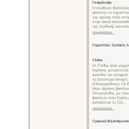
Γκαϊμάνοβα
Ο σκυθικός βασιλικός
αποτελεί το σημαντικ
της πρώτης στην ιστο
στην οποία αποτυπώθ
της σκυθικής κοινωνί
περισσότερα...
Γοργιππία / Σινδικός Λ
Γότθοι
Οι Γότθοι ήταν γερμα
Ιορδάνη, μετακινείται
κοιλάδα του ποταμού 
το Δνείστερο ποταμό,
(Οστρογότθους). Οι Β
όπου ιδρύουν βασίλει
Οστρογότθοι, με επι
βασίλειο στην Ιταλία
καταλύεται το 555...
περισσότερα...
Γραικική Φιλανθρωπικ