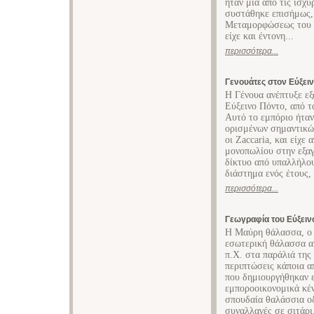
ήταν μία από τις ισχυ
συστάθηκε επισήμως,
Μεταμορφώσεως του Σ
είχε και έντονη...
περισσότερα...
Γενουάτες στον Εύξει
Η Γένουα ανέπτυξε εξ
Εύξεινο Πόντο, από τ
Αυτό το εμπόριο ήτα
ορισμένων σημαντικών
οι Zaccaria, και είχε
μονοπωλίου στην εξα
δίκτυο από υπαλλήλου
διάστημα ενός έτους, 
περισσότερα...
Γεωγραφία του Εύξειν
Η Μαύρη θάλασσα, ο Ε
εσωτερική θάλασσα αν
π.Χ. στα παράλιά της 
περιπτώσεις κάποια α
που δημιουργήθηκαν ε
εμποροοικονομικά κέ
σπουδαία θαλάσσια οδ
συναλλαγές σε σιτάρι,