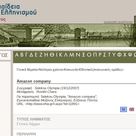
αναλυτική αναζήτηση
Γενικά θέματα>
Νεότεροι χρόνοι>
Κοινωνία>
Εθνοτικές/κοινωνικές ομάδες>
Amazon company
Συγγραφή :
Selekou Olympia
(19/12/2007)
Μετάφραση :
Rovithi Chara
Για παραπομπή
:
Selekou Olympia, "Amazon company"
,
Εγκυκλοπαίδεια Μείζονος Ελληνισμού, Εύξεινος Πόντος
URL: <
http://www.ehw.gr/l.aspx?id=11891
>
ΤΥΠΟΣ ΛΗΜΜΑΤΟΣ
Γενικό Λήμμα
ΠΕΡΙΛΗΨΗ