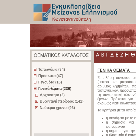
z
Τοπωνύμια (34)
ΓΕΝΙΚΑ ΘΕΜΑΤΑ
Πρόσωπα (47)
Σε πλήρη συνέπεια με
(μάκρο- και μικροϊστ
Γεγονότα (16)
αριθμός λημμάτων, πο
Γενικά θέματα (236)
τοπωνυμίων, προσώπων 
τη συντριπτική πλειον
Αρχαιότητα (2)
έργων. Πρόκειται για
Βυζαντινή περίοδος (141)
ακριβώς γιατί καλύπτο
Νεότεροι χρόνοι (93)
Τα κριτήρια με τα οποία
η συνάφεια με το ε
η σημασία για 
φαινομένου
η σημασία για την
η ιδιοτυπία ή και