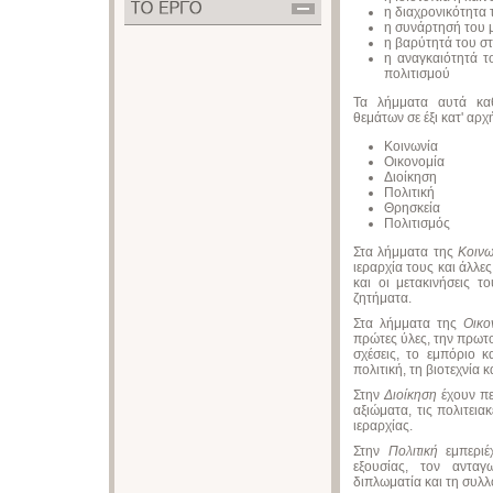
η διαχρονικότητα 
η συνάρτησή του 
η βαρύτητά του στ
η αναγκαιότητά τ
πολιτισμού
Τα λήμματα αυτά καθ
θεμάτων σε έξι κατ' αρ
Κοινωνία
Οικονομία
Διοίκηση
Πολιτική
Θρησκεία
Πολιτισμός
Στα λήμματα της
Κοινω
ιεραρχία τους και άλλε
και οι μετακινήσεις τ
ζητήματα.
Στα λήμματα της
Οικο
πρώτες ύλες, την πρωτ
σχέσεις, το εμπόριο κ
πολιτική, τη βιοτεχνία 
Στην
Διοίκηση
έχουν πε
αξιώματα, τις πολιτεια
ιεραρχίας.
Στην
Πολιτική
εμπεριέ
εξουσίας, τον αντα
διπλωματία και τη συλλ