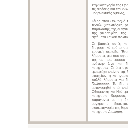
Στην κατηγορία της
Θρη
τις αιρέσεις και την ε
θρησκευτικές ομάδες,
Τέλος στον
Πολιτισμό
τ
τεχνών (καλλιτέχνες, 
παράδοσης, της ελληνικ
της φιλοσοφίας, της
ζητήματα λαϊκού πολιτι
Οι βασικές αυτές κα
διαφορετικό τρόπο στ
χρονική περίοδο. Έτσ
λήμματα, μια που αφορ
της σε πρωτεύουσα τ
ανάγκην λίγα και δ
κατηγορίες. Σε ό,τι α
εμπεριέχει εκείνην της
στοιχείων, η κατηγορ
πολλά λήμματα για δο
Πολιτισμού
. Το ίδιο 
αυτονομηθεί από εκε
Οθωμανική και Νεότερ
κατηγορία
Θρησκεία
,
παράγοντα με τη δι
συγκρότηση διοικητι
υποκατηγορία της θεμα
κατηγορία
Διοίκηση
.