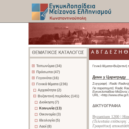
z
Τοπωνύμια (34)
Γενικά θέματα>
Βυζαντινή 
Πρόσωπα (47)
Деме у Цариграду
Γεγονότα (16)
Συγγραφή :
Radic Radivoj
Γενικά θέματα (236)
Για παραπομπή
:
Radic Rad
Αρχαιότητα (2)
Εγκυκλοπαίδεια Μείζονος
URL: <
http://www.ehw.gr/
Βυζαντινή περίοδος (141)
Διοίκηση (7)
ΔΙΚΤΥΟΓΡΑΦΙΑ
Κοινωνία (13)
Οικονομία (3)
Byzantium 1200 | Hi
Ιδεολογία (5)
(Τελευταία επίσκεψη:
Γραφιστική αποκατάστ
Λαοί (8)