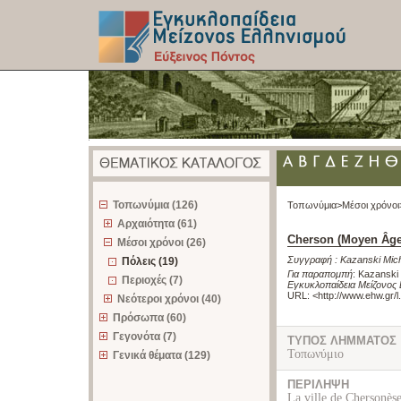
z
Τοπωνύμια (126)
Τοπωνύμια>
Μέσοι χρόνοι
Αρχαιότητα (61)
Cherson (Moyen Âge)
Μέσοι χρόνοι (26)
Συγγραφή :
Kazanski Mic
Πόλεις (19)
Για παραπομπή
:
Kazanski 
Περιοχές (7)
Εγκυκλοπαίδεια Μείζονος 
URL: <
http://www.ehw.gr/
Νεότεροι χρόνοι (40)
Πρόσωπα (60)
Γεγονότα (7)
ΤΥΠΟΣ ΛΗΜΜΑΤΟΣ
Τοπωνύμιο
Γενικά θέματα (129)
ΠΕΡΙΛΗΨΗ
La ville de Chersonès