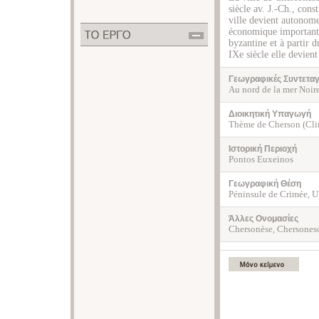
siècle av. J.-Ch., cons
ville devient autonome
économique importante
byzantine et à partir 
IXe siècle elle devien
Γεωγραφικές Συντετα
Au nord de la mer Noir
Διοικητική Υπαγωγή
Thème de Cherson (Clim
Ιστορική Περιοχή
Pontos Euxeinos
Γεωγραφική Θέση
Péninsule de Crimée, U
Άλλες Ονομασίες
Chersonèse, Chersones