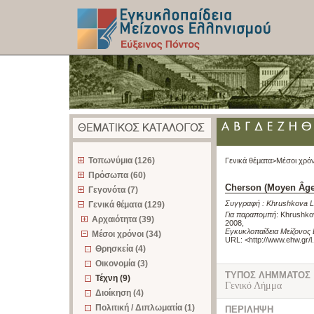
z
Τοπωνύμια (126)
Γενικά θέματα>
Μέσοι χρόν
Πρόσωπα (60)
Cherson (Moyen Âg
Γεγονότα (7)
Συγγραφή :
Khrushkova L
Γενικά θέματα (129)
Για παραπομπή
:
Khrushko
Αρχαιότητα (39)
2008
,
Εγκυκλοπαίδεια Μείζονος 
Μέσοι χρόνοι (34)
URL: <
http://www.ehw.gr/
Θρησκεία (4)
Οικονομία (3)
ΤΥΠΟΣ ΛΗΜΜΑΤΟΣ
Τέχνη (9)
Γενικό Λήμμα
Διοίκηση (4)
Πολιτική / Διπλωματία (1)
ΠΕΡΙΛΗΨΗ