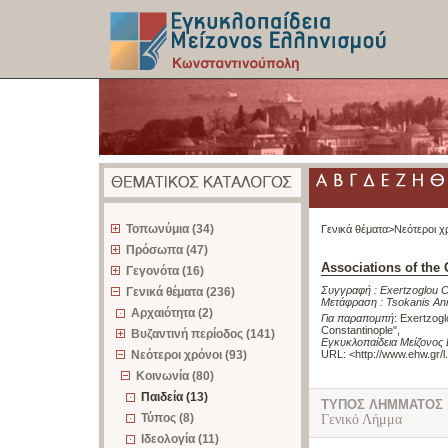
z
Τοπωνύμια (34)
Γενικά θέματα>
Νεότεροι χ
Πρόσωπα (47)
Associations of the
Γεγονότα (16)
Συγγραφή :
Exertzoglou C
Γενικά θέματα (236)
Μετάφραση :
Tsokanis An
Αρχαιότητα (2)
Για παραπομπή
:
Exertzogl
Constantinople"
,
Βυζαντινή περίοδος (141)
Εγκυκλοπαίδεια Μείζονος
Νεότεροι χρόνοι (93)
URL: <
http://www.ehw.gr/
Κοινωνία (80)
Παιδεία (13)
ΤΥΠΟΣ ΛΗΜΜΑΤΟΣ
Τύπος (8)
Γενικό Λήμμα
Ιδεολογία (11)