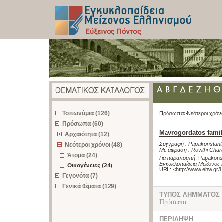
z
Τοπωνύμια (126)
Πρόσωπα>
Νεότεροι χρόν
Πρόσωπα (60)
Mavrogordatos fami
Αρχαιότητα (12)
Συγγραφή :
Papakonstanti
Νεότεροι χρόνοι (48)
Μετάφραση :
Rovithi Char
Άτομα (24)
Για παραπομπή
:
Papakonst
Εγκυκλοπαίδεια Μείζονος 
Οικογένειες (24)
URL: <
http://www.ehw.gr/
Γεγονότα (7)
Γενικά θέματα (129)
ΤΥΠΟΣ ΛΗΜΜΑΤΟΣ
Πρόσωπο
ΠΕΡΙΛΗΨΗ