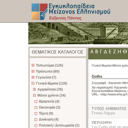
z
Τοπωνύμια (126)
Γενικά θέματα>
Μέσοι χρόν
Πρόσωπα (60)
Goths
Γεγονότα (7)
Συγγραφή :
Kazanski Mic
Γενικά θέματα (129)
Για παραπομπή
:
Kazanski 
Αρχαιότητα (39)
Εγκυκλοπαίδεια Μείζονος 
URL: <
http://www.ehw.gr/
Μέσοι χρόνοι (34)
Θρησκεία (4)
Οικονομία (3)
ΤΥΠΟΣ ΛΗΜΜΑΤΟΣ
Γενικό Λήμμα
Τέχνη (9)
Διοίκηση (4)
ΠΕΡΙΛΗΨΗ
Πολιτική / Διπλωματία (1)
Les Goths était un peu