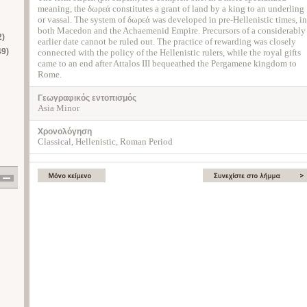
meaning, the δωρεά constitutes a grant of land by a king to an underling
or vassal. The system of δωρεά was developed in pre-Hellenistic times, in
both Macedon and the Achaemenid Empire. Precursors of a considerably
2)
earlier date cannot be ruled out. The practice of rewarding was closely
49)
connected with the policy of the Ηellenistic rulers, while the royal gifts
came to an end after Attalos III bequeathed the Pergamene kingdom to
Rome.
Γεωγραφικός εντοπισμός
Asia Minor
Χρονολόγηση
Classical, Hellenistic, Roman Period