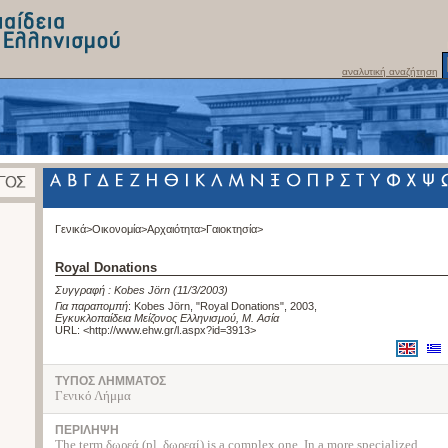
αναλυτική αναζήτηση
Γενικά>
Οικονομία>
Αρχαιότητα>
Γαιοκτησία>
Royal Donations
Συγγραφή :
Kobes Jörn
(11/3/2003)
Για παραπομπή
:
Kobes Jörn, "Royal Donations", 2003
,
Εγκυκλοπαίδεια Μείζονος Ελληνισμού, Μ. Ασία
URL: <
http://www.ehw.gr/l.aspx?id=3913
>
ΤΥΠΟΣ ΛΗΜΜΑΤΟΣ
Γενικό Λήμμα
ΠΕΡΙΛΗΨΗ
The term δωρεά (pl. δωρεαί) is a complex one. In a more specialized