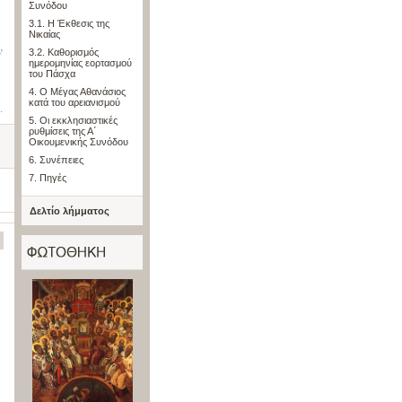
Συνόδου
3.1. Η Έκθεσις της
Νικαίας
ν
3.2. Καθορισμός
ημερομηνίας εορτασμού
του Πάσχα
4. Ο Μέγας Αθανάσιος
κατά του αρειανισμού
.
5. Οι εκκλησιαστικές
ρυθμίσεις της Α΄
Οικουμενικής Συνόδου
6. Συνέπειες
7. Πηγές
Δελτίο λήμματος