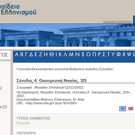
αναλυτική αναζήτηση
Γεγονότα>
Εκκλησιαστικά γεγονότα>
Βυζαντινή περίοδος>
Σύνοδοι>
Σύνοδος Α΄ Οικουμενική Νικαίας, 325
Συγγραφή :
Moutafov Emmanuel
(22/11/2002)
)
Για παραπομπή
:
Moutafov Emmanuel, «Σύνοδος Α΄ Οικουμενική Νικαίας, 325»,
2002
,
Εγκυκλοπαίδεια Μείζονος Ελληνισμού, Μ. Ασία
URL: <
http://www.ehw.gr/l.aspx?id=6390
>
 (7)
ΤΥΠΟΣ ΛΗΜΜΑΤΟΣ
Γεγονός
ΠΕΡΙΛΗΨΗ