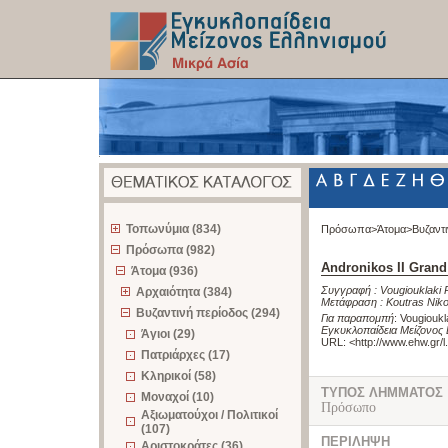
z
Τοπωνύμια (834)
Πρόσωπα>
Άτομα>
Βυζαντ
Πρόσωπα (982)
Andronikos II Gran
Άτομα (936)
Συγγραφή :
Vougiouklaki 
Αρχαιότητα (384)
Μετάφραση :
Koutras Nik
Βυζαντινή περίοδος (294)
Για παραπομπή
:
Vougioukl
Εγκυκλοπαίδεια Μείζονος 
Άγιοι (29)
URL: <
http://www.ehw.gr/
Πατριάρχες (17)
Κληρικοί (58)
ΤΥΠΟΣ ΛΗΜΜΑΤΟΣ
Μοναχοί (10)
Πρόσωπο
Αξιωματούχοι / Πολιτικοί
(107)
ΠΕΡΙΛΗΨΗ
Αριστοκράτες (36)