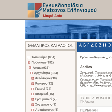
z
Τοπωνύμια (834)
Πρόσωπα>
Άτομα>
Αρχαιό
Πρόσωπα (982)
Apelles
Άτομα (936)
Συγγραφή :
Tsonaka Kons
Αρχαιότητα (384)
Μετάφραση :
Velentzas G
Φιλόσοφοι (30)
Για παραπομπή
:
Tsonaka K
Εγκυκλοπαίδεια Μείζονος 
Ρήτορες (12)
URL: <
http://www.ehw.gr/
Γιατροί (24)
Ιστορικοί (16)
ΤΥΠΟΣ ΛΗΜΜΑΤΟΣ
Γραμματικοί (7)
Πρόσωπο
Συγγραφείς (8)
Αρχιτέκτονες (5)
ΠΕΡΙΛΗΨΗ