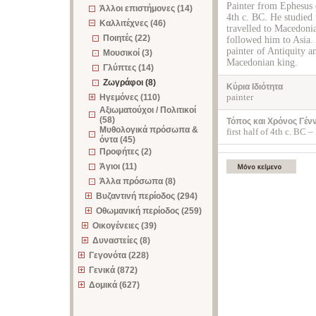
Painter from Ephesus 
Άλλοι επιστήμονες (14)
4th c. BC. He studied
Καλλιτέχνες (46)
travelled to Macedoni
Ποιητές (22)
followed him to Asia. 
painter of Antiquity a
Μουσικοί (3)
Macedonian king.
Γλύπτες (14)
Ζωγράφοι (8)
Κύρια Ιδιότητα
painter
Ηγεμόνες (110)
Αξιωματούχοι / Πολιτικοί
(58)
Τόπος και Χρόνος Γέν
Μυθολογικά πρόσωπα &
first half of 4th c. BC 
όντα (45)
Προφήτες (2)
Άγιοι (11)
Άλλα πρόσωπα (8)
Βυζαντινή περίοδος (294)
Οθωμανική περίοδος (259)
Οικογένειες (39)
Δυναστείες (8)
Γεγονότα (228)
Γενικά (872)
Δομικά (627)