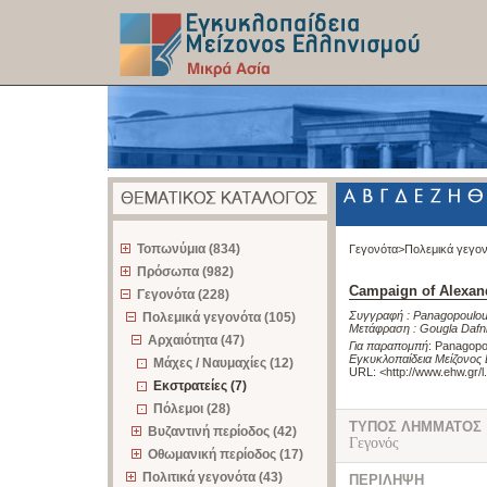
z
Τοπωνύμια (834)
Γεγονότα>
Πολεμικά γεγο
Πρόσωπα (982)
Campaign of Alexand
Γεγονότα (228)
Συγγραφή :
Panagopoulou
Πολεμικά γεγονότα (105)
Μετάφραση :
Gougla Dafn
Αρχαιότητα (47)
Για παραπομπή
:
Panagopou
Εγκυκλοπαίδεια Μείζονος 
Μάχες / Ναυμαχίες (12)
URL: <
http://www.ehw.gr/
Εκστρατείες (7)
Πόλεμοι (28)
ΤΥΠΟΣ ΛΗΜΜΑΤΟΣ
Βυζαντινή περίοδος (42)
Γεγονός
Οθωμανική περίοδος (17)
Πολιτικά γεγονότα (43)
ΠΕΡΙΛΗΨΗ