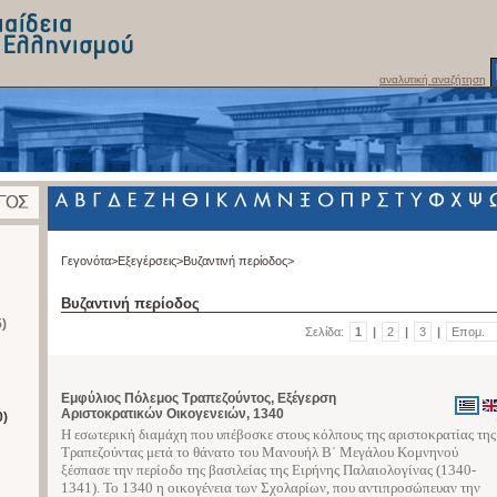
αναλυτική αναζήτηση
Γεγονότα>
Εξεγέρσεις>
Βυζαντινή περίοδος>
Βυζαντινή περίοδος
)
Σελίδα:
1
|
2
|
3
|
Επομ.
Εμφύλιος Πόλεμος Τραπεζούντος, Εξέγερση
Αριστοκρατικών Οικογενειών, 1340
0)
Η εσωτερική διαμάχη που υπέβοσκε στους κόλπους της αριστοκρατίας της
Τραπεζούντας μετά το θάνατο του Μανουήλ Β΄ Μεγάλου Κομνηνού
ξέσπασε την περίοδο της βασιλείας της Ειρήνης Παλαιολογίνας (1340-
1341). Το 1340 η οικογένεια των Σχολαρίων, που αντιπροσώπευαν την