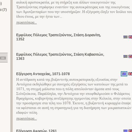
αυλική αριστοκρατία, με τη στήριξη και άλλων οικογενειών της
)
Τραπεζούντας στράφηκε εναντίον της αυτοκράτειρας και της οικογένειας
 (7)
των Αμυτζανταρίων που την υποστήριζαν. Η εξέγερση έληξε τον Ιούλιο το
ίδιου έτους, με την ήττα των...
περισσότερα...
Εμφύλιος Πόλεμος Τραπεζούντος, Στάση Δορανίτη,
1352
Εμφύλιος Πόλεμος Τραπεζούντος, Στάση Καβασιτών,
1363
Εξέγερση Αντιοχείας, 1071-1078
Η αντίδραση κατά της βυζαντινής αυτοκρατορικής εξουσίας στην
Αντιόχεια εκδηλώθηκε με συνεχείς εξεγέρσεις των κατοίκων της μετά το
1071, τη στιγμή μάλιστα που η πόλη απειλούνταν άμεσα από τους
Σελτζούκους. Παράλληλα, την Αντιόχεια την εποφθαλμιούσε ο Φιλάρετος
Βραχάμιος, κυβερνήτης ανεξάρτητης ηγεμονίας στην Κιλικία, στην οποία
την προσάρτησε στα τέλη του 1078. Έκτοτε, η βυζαντινή κυριαρχία έπαψε
να υφίσταται σε αυτή τη στρατηγική για τη διατήρηση των μικρασιατικών
εδαφών πόλη.
περισσότερα...
Εξέγερση Ακριτών, 1261