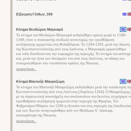
Εξέγερση Γότθων, 399
Κίνημα Θεοδώρου Μαγκαφά
Το κίνημα του Θεοδώρου Μαγκαφά εκδηλώθηκε πρώτη φορά το 1188-
1189, όταν ο στασιαστής επιδίωξε ανεπιτυχώς την εγκαθίδρυση
ανεξάρτητης ηγεμονίας στη Φιλαδέλφεια. Το 1204-1205, μετά την άλωση
της Κωνσταντινούπολης από τους Λατίνους, ο Μαγκαφάς εμφανίσθηκε
και πάλι διεκδικώντας την κυριαρχία της περιοχής. Το κίνημά του απέτυχε
και, μετά την ήττα των δυνάμεών του από τους Λατίνους, τα εδάφη του
ενσωματώθηκαν στο νεοσύστατο κράτος της Νίκαιας.
περισσότερα...
Κίνημα Μανουήλ Μαυροζώμη
Το κίνημα του Μανουήλ Μαυροζώμη εκδηλώθηκε μετά την κατάκτηση τη
Κωνσταντινούπολης από τους Λατίνους (Απρίλιος 1204). Ο Μαυροζώμης,
με τη στρατιωτική υποστήριξη του σουλτανάτου του Ικονίου, επιχείρησε ν
εγκαθιδρύσει ανεξάρτητη ηγεμονία στην περιοχή της Φρυγίας. Τον
Φεβρουάριο/Μάρτιο του 1206 η εξουσία του στις περιοχές της Λαοδικείας
και των Χωνών αναγνωρίσθηκε από τον Θεόδωρο Α΄ Λάσκαρι,
αυτοκράτορα της Νίκαιας.
περισσότερα...