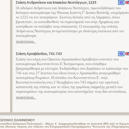
Στάση Ανδρονίκου και Ισαακίου Νεστόγγων, 1225
Οι αδελφοί Ανδρόνικος και Ισαάκιος Νεστόγγοι, πρωτοξάδελφοι του
δεύτερου αυτοκράτορα της Νίκαιας Ιωάννη Γ' Δούκα Βατάτζη, επιχείρησα
το 1225 να τον ανατρέψουν. Εκείνος διέταξε από τη Λάμψακο, όπου
βρισκόταν, να κατευθυνθούν τα στρατεύματά του στην Αχυράους και
κατόρθωσε να συλλάβει τους στασιαστές. Ο επικεφαλής της στάσης
Ανδρόνικος Νεστόγγος αντιμετωπίστηκε με ιδιαίτερη επιείκεια από τον
αυτοκράτορα.
περισσότερα...
Στάση Αρταβάσδου, 741-743
Στάση του κόμη του Oψικίου Aρταύασδου/Aρτάβαζου εναντίον του
αυτοκράτορα Kωνσταντίνου E' Κοπρώνυμου, που στέφθηκε
βραχυπρόθεσμα με επιτυχία. Eκδηλώθηκε στο Δορύλαιο το καλοκαίρι του
741 και στις 27 Iουνίου του ίδιου έτους ο Aρταύασδος αναγορεύθηκε
αυτοκράτωρ Pωμαίων. H είσοδος του Κωνσταντίνου Ε΄ στην
Κωνσταντινούπολη στις 2 Nοεμβρίου του 743 σήμανε την οριστική
καταστολή της στάσης και το τέλος της εμφύλιας σύρραξης μεταξύ των
στρατευμάτων της αυτοκρατορίας που υποστήριξαν τους δύο αντιπάλους.
περισσότερα...
 ΜΕΙΖΟΝΟΣ ΕΛΛΗΝΙΣΜΟΥ
λοπαίδεια Ελληνικού Πολιτισμού» - Μέρος Α΄ συγχρηματοδοτήθηκε σε ποσοστό 80% από το Ευρωπα
από εθνικούς πόρους στο πλαίσιο του Επιχειρησιακού Προγράμματος "Κοινωνία της Πληροφορίας"