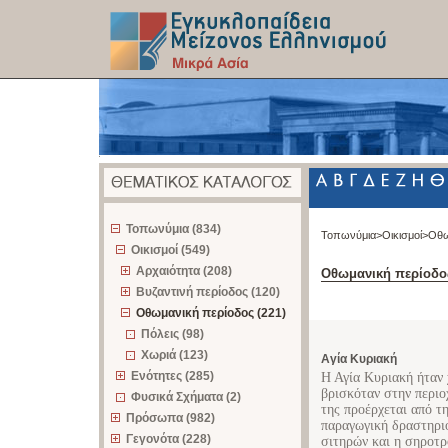
z
Τοπωνύμια (834)
Τοπωνύμια>
Οικισμοί>
Οθω
Οικισμοί (549)
Αρχαιότητα (208)
Οθωμανική περίοδο
Βυζαντινή περίοδος (120)
Οθωμανική περίοδος (221)
Πόλεις (98)
Χωριά (123)
Αγία Κυριακή
Ενότητες (285)
Η Αγία Κυριακή ήταν
βρισκόταν στην περι
Φυσικά Σχήματα (2)
της προέρχεται από τ
Πρόσωπα (982)
παραγωγική δραστηριό
Γεγονότα (228)
σιτηρών και η σηροτρ