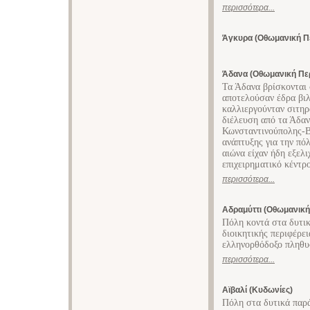
περισσότερα...
Άγκυρα (Οθωμανική Π
Άδανα (Οθωμανική Πε
Τα Άδανα βρίσκονται 
αποτελούσαν έδρα βιλ
καλλιεργούνταν σιτηρ
διέλευση από τα Άδα
Κωνσταντινούπολης-Β
ανάπτυξης για την πό
αιώνα είχαν ήδη εξελι
επιχειρηματικό κέντρ
περισσότερα...
Αδραμύττι (Οθωμανική
Πόλη κοντά στα δυτι
διοικητικής περιφέρε
ελληνορθόδοξο πληθυ
περισσότερα...
Αϊβαλί (Κυδωνίες)
Πόλη στα δυτικά παρ