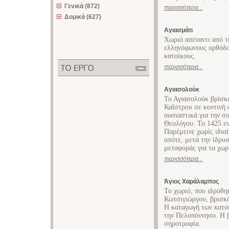
Γενικά (872)
περισσότερα...
Δομικά (627)
Αγιασμάτι
Χωριό απέναντι από τ
ελληνόφωνους ορθόδο
κατοίκους.
περισσότερα...
Αγιασολούκ
Το Αγιασολούκ βρίσκε
Καΐστρου σε κοντινή 
ουσιαστικά για την σ
Θεολόγου. Το 1425 ε
Παρέμεινε χωρίς ιδια
οπότε, μετά την ίδρυ
μεταφοράς για τα χωρ
περισσότερα...
Άγιος Χαράλαμπος
Το χωριό, που ιδρύθη
Κωτσιγιώργου, βρισκ
Η καταγωγή των κατοί
την Πελοπόννησο. Η 
σηροτροφία.