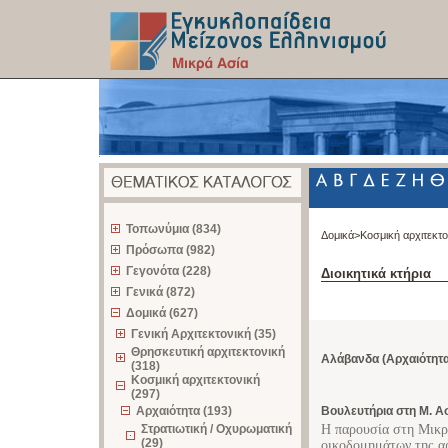
z
Τοπωνύμια (834)
Δομικά>
Κοσμική αρχιτεκτ
Πρόσωπα (982)
Γεγονότα (228)
Διοικητικά κτήρια
Γενικά (872)
Δομικά (627)
Γενική Αρχιτεκτονική (35)
Θρησκευτική αρχιτεκτονική
Αλάβανδα (Αρχαιότητα
(318)
Κοσμική αρχιτεκτονική
(297)
Αρχαιότητα (193)
Βουλευτήρια στη Μ. Α
Στρατιωτική / Οχυρωματική
Η παρουσία στη Μικρ
(29)
οικοδομημάτων της αρ