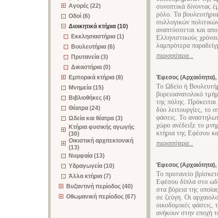
Αγορές (22)
συνοπτικά δίνοντας έ
ρόλο. Τα βουλευτήρι
Οδοί (6)
συλλογικών πολιτικών
Διοικητικά κτήρια (10)
αναπτύσσεται και απο
Εκκλησιαστήρια (1)
Ελληνιστικούς χρόνο
λαμπρότερα παραδείγ
Βουλευτήρια (6)
περισσότερα...
Πρυτανεία (3)
Δικαστήρια (0)
Εμπορικά κτήρια (8)
Έφεσος (Αρχαιότητα),
Το Ωδείο ή Βουλευτή
Μνημεία (15)
βορειοανατολικό τμήμ
Βιβλιοθήκες (4)
της πόλης. Πρόκειται
Θέατρα (24)
δύο λειτουργίες, το 
φάσεις. Το αναστηλω
Ωδεία και θέατρα (3)
χώρο ανέδειξε το μνη
Κτήρια φυσικής αγωγής
κτήρια της Εφέσου κα
(30)
Οικιστική αρχιτεκτονική
περισσότερα...
(13)
Νυμφαία (13)
Έφεσος (Αρχαιότητα),
Υδραγωγεία (10)
Το πρυτανείο βρίσκετ
Άλλα κτήρια (7)
Εφέσου δίπλα στο ωδε
Βυζαντινή περίοδος (40)
στα βόρεια της οποία
Οθωμανική περίοδος (67)
σε ζεύγη. Οι αρχαιολ
οικοδομικές φάσεις, 
ανήκουν στην εποχή τ