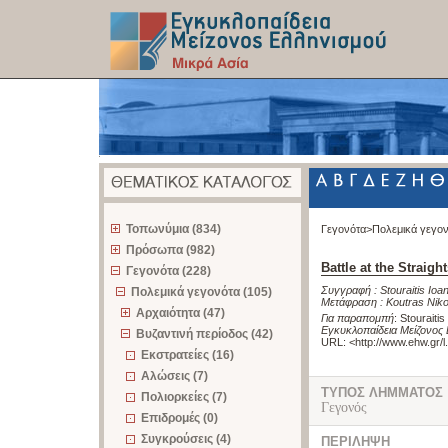
z
Τοπωνύμια (834)
Γεγονότα>
Πολεμικά γεγο
Πρόσωπα (982)
Battle at the Straigh
Γεγονότα (228)
Συγγραφή :
Stouraitis Ioa
Πολεμικά γεγονότα (105)
Μετάφραση :
Koutras Nik
Αρχαιότητα (47)
Για παραπομπή
:
Stouraitis
Εγκυκλοπαίδεια Μείζονος 
Βυζαντινή περίοδος (42)
URL: <
http://www.ehw.gr/
Εκστρατείες (16)
Αλώσεις (7)
ΤΥΠΟΣ ΛΗΜΜΑΤΟΣ
Πολιορκείες (7)
Γεγονός
Επιδρομές (0)
Συγκρούσεις (4)
ΠΕΡΙΛΗΨΗ