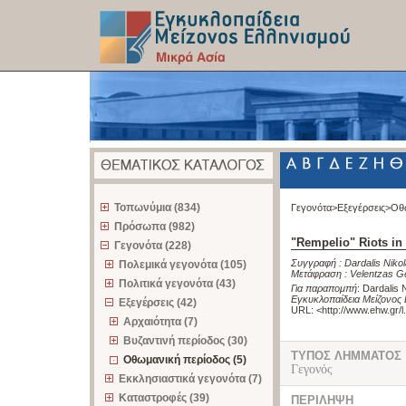
z
Τοπωνύμια (834)
Γεγονότα>
Εξεγέρσεις>
Οθ
Πρόσωπα (982)
"Rempelio" Riots in
Γεγονότα (228)
Συγγραφή :
Dardalis Niko
Πολεμικά γεγονότα (105)
Μετάφραση :
Velentzas G
Πολιτικά γεγονότα (43)
Για παραπομπή
:
Dardalis 
Εγκυκλοπαίδεια Μείζονος 
Εξεγέρσεις (42)
URL: <
http://www.ehw.gr/
Αρχαιότητα (7)
Βυζαντινή περίοδος (30)
ΤΥΠΟΣ ΛΗΜΜΑΤΟΣ
Οθωμανική περίοδος (5)
Γεγονός
Εκκλησιαστικά γεγονότα (7)
Καταστροφές (39)
ΠΕΡΙΛΗΨΗ