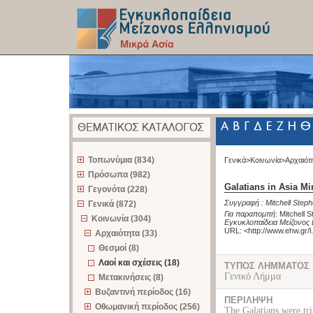
z
Τοπωνύμια (834)
Γενικά>
Κοινωνία>
Αρχαιότ
Πρόσωπα (982)
Galatians in Asia Mi
Γεγονότα (228)
Συγγραφή :
Mitchell Step
Γενικά (872)
Για παραπομπή
:
Mitchell S
Κοινωνία (304)
Εγκυκλοπαίδεια Μείζονος 
URL: <
http://www.ehw.gr/
Αρχαιότητα (33)
Θεσμοί (8)
Λαοί και σχέσεις (18)
ΤΥΠΟΣ ΛΗΜΜΑΤΟΣ
Γενικό Λήμμα
Μετακινήσεις (8)
Βυζαντινή περίοδος (16)
ΠΕΡΙΛΗΨΗ
Οθωμανική περίοδος (256)
The Galatians were tri