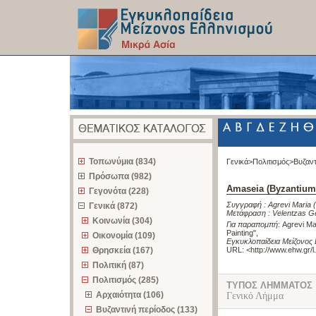
z
Τοπωνύμια (834)
Γενικά>
Πολιτισμός>
Βυζαντ
Πρόσωπα (982)
Amaseia (Byzantium)
Γεγονότα (228)
Συγγραφή :
Agrevi Maria
Γενικά (872)
Μετάφραση :
Velentzas G
Κοινωνία (304)
Για παραπομπή
:
Agrevi Ma
Painting"
,
Οικονομία (109)
Εγκυκλοπαίδεια Μείζονος 
Θρησκεία (167)
URL: <
http://www.ehw.gr/
Πολιτική (87)
Πολιτισμός (285)
ΤΥΠΟΣ ΛΗΜΜΑΤΟΣ
Αρχαιότητα (106)
Γενικό Λήμμα
Βυζαντινή περίοδος (133)