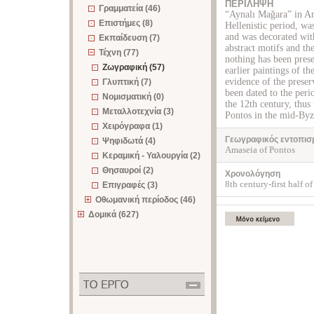
ΠΕΡΙΛΗΨΗ
Γραμματεία (46)
“Aynalı Mağara” in Am
Επιστήμες (8)
Hellenistic period, wa
and was decorated with
Εκπαίδευση (7)
abstract motifs and th
Τέχνη (77)
nothing has been pres
Ζωγραφική (57)
earlier paintings of th
evidence of the preser
Γλυπτική (7)
been dated to the peri
Νομισματική (0)
the 12th century, thus
Μεταλλοτεχνία (3)
Pontos in the mid-Byz
Χειρόγραφα (1)
Γεωγραφικός εντοπισ
Ψηφιδωτά (4)
Amaseia of Pontos
Κεραμική - Υαλουργία (2)
Θησαυροί (2)
Χρονολόγηση
8th century-first half o
Επιγραφές (3)
Οθωμανική περίοδος (46)
Δομικά (627)