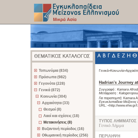
z
Τοπωνύμια (834)
Γενικά>
Κοινωνία>
Αρχαιότ
Πρόσωπα (982)
Hadrian's Journey a
Γεγονότα (228)
Συγγραφή :
Kamara Afrodi
Γενικά (872)
Μετάφραση :
Kalogeropou
Κοινωνία (304)
Για παραπομπή
:
Kamara Af
Εγκυκλοπαίδεια Μείζονος 
Αρχαιότητα (33)
URL: <
http://www.ehw.gr/
Θεσμοί (8)
Λαοί και σχέσεις (18)
ΤΥΠΟΣ ΛΗΜΜΑΤΟΣ
Μετακινήσεις (8)
Γενικό Λήμμα
Βυζαντινή περίοδος (16)
Οθωμανική περίοδος (256)
ΠΕΡΙΛΗΨΗ