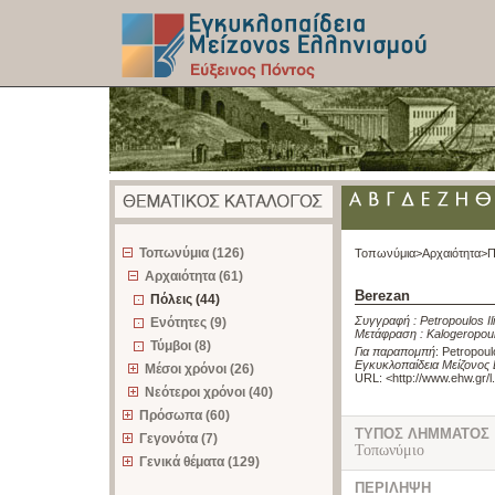
z
Τοπωνύμια (126)
Τοπωνύμια>
Αρχαιότητα>
Π
Αρχαιότητα (61)
Berezan
Πόλεις (44)
Συγγραφή :
Petropoulos Il
Ενότητες (9)
Μετάφραση :
Kalogeropou
Τύμβοι (8)
Για παραπομπή
:
Petropoul
Εγκυκλοπαίδεια Μείζονος 
Μέσοι χρόνοι (26)
URL: <
http://www.ehw.gr/
Νεότεροι χρόνοι (40)
Πρόσωπα (60)
ΤΥΠΟΣ ΛΗΜΜΑΤΟΣ
Γεγονότα (7)
Τοπωνύμιο
Γενικά θέματα (129)
ΠΕΡΙΛΗΨΗ